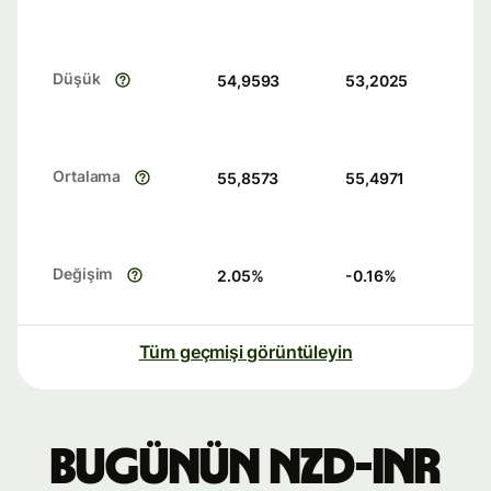
Düşük
54,9593
53,2025
Ortalama
55,8573
55,4971
Değişim
2.05
%
-0.16
%
Tüm geçmişi görüntüleyin
Bugünün NZD-INR