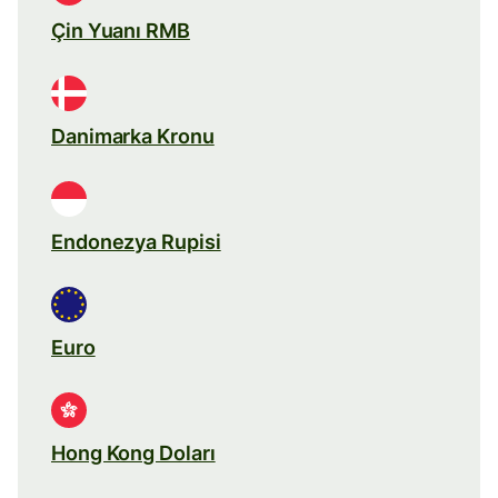
Çin Yuanı RMB
Danimarka Kronu
Endonezya Rupisi
Euro
Hong Kong Doları