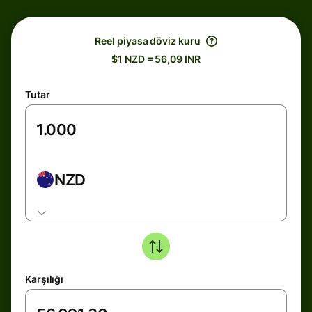
Reel piyasa döviz kuru
$1 NZD = 56,09 INR
Tutar
NZD
Karşılığı