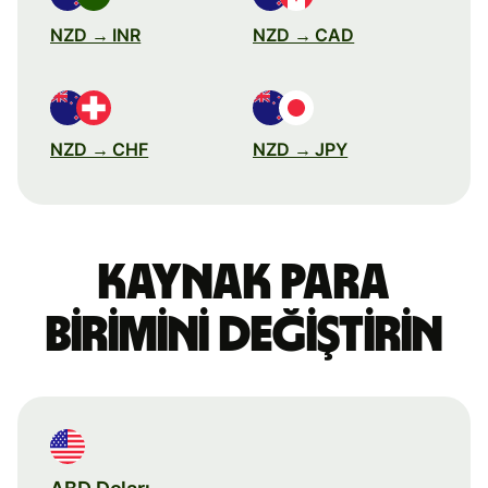
NZD → INR
NZD → CAD
NZD → CHF
NZD → JPY
Kaynak para
birimini değiştirin