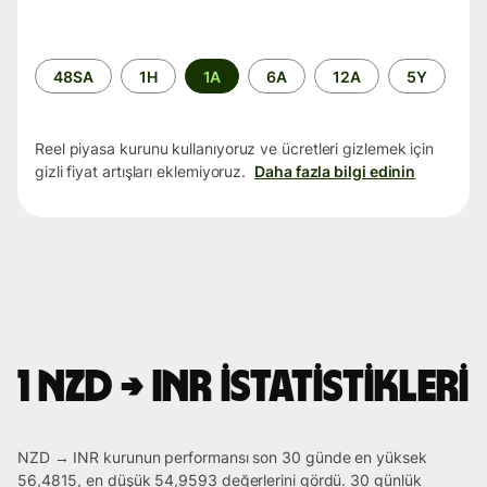
Zaman
48SA
1H
1A
6A
12A
5Y
aralığı
Reel piyasa kurunu kullanıyoruz ve ücretleri gizlemek için
gizli fiyat artışları eklemiyoruz.
Daha fazla bilgi edinin
1 NZD → INR istatistikleri
NZD → INR kurunun performansı son 30 günde en yüksek
56,4815, en düşük 54,9593 değerlerini gördü. 30 günlük