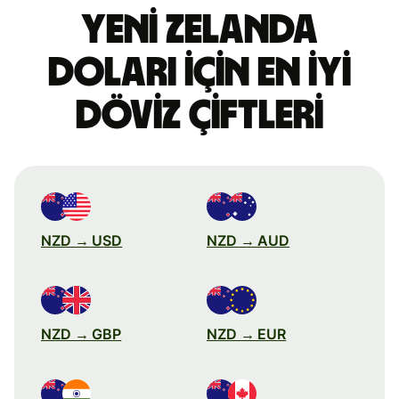
Yeni Zelanda
doları için en iyi
döviz çiftleri
NZD → USD
NZD → AUD
NZD → GBP
NZD → EUR