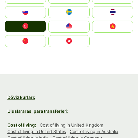
Slovensko
Ruoŧŧa
ไทย
Türkiye
United States
Vietnam
中国
中國香港特別行政區
Döviz kurları:
Uluslararası para transferleri:
Cost of living:
Cost of living in United Kingdom
Cost of living in United States
Cost of living in Australia
Cost of living in India
Cost of living in Germany