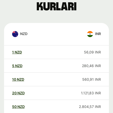
kurları
NZD
INR
1
NZD
56,09
INR
5
NZD
280,46
INR
10
NZD
560,91
INR
20
NZD
1.121,83
INR
50
NZD
2.804,57
INR