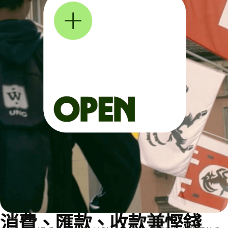
消費、匯款、收款兼慳錢