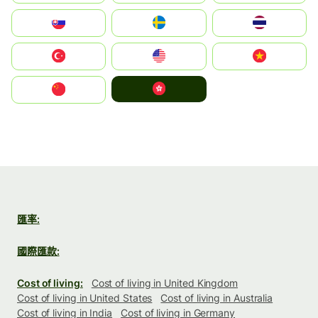
Slovensko
Ruoŧŧa
ไทย
Türkiye
United States
Vietnam
中國香港特別行政區
中国
匯率:
國際匯款:
Cost of living:
Cost of living in United Kingdom
Cost of living in United States
Cost of living in Australia
Cost of living in India
Cost of living in Germany