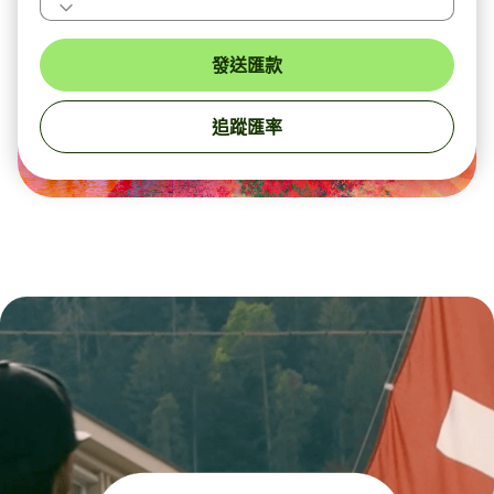
發送匯款
追蹤匯率