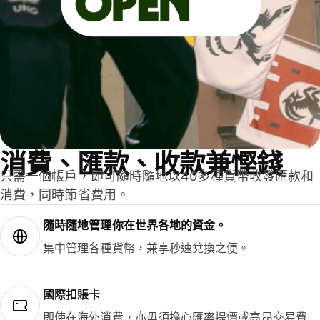
消費、匯款、收款兼慳錢
只需一個帳戶，即可隨時隨地以40多種貨幣收發匯款和
消費，同時節省費用。
隨時隨地管理你在世界各地的資金。
集中管理各種貨幣，兼享秒速兌換之便。
國際扣賬卡
即使在海外消費，亦毋須擔心匯率提價或高昂交易費