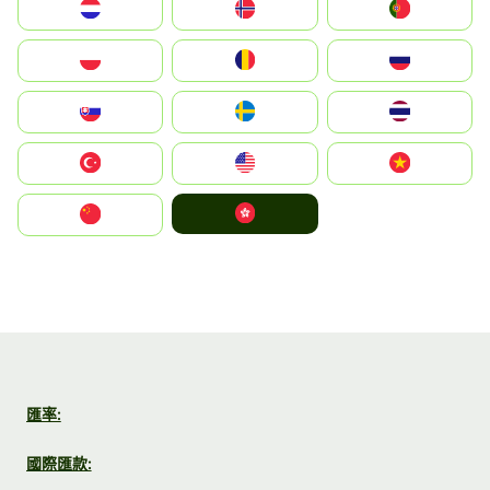
Nederland
Norge
Portugal
Polska
România
Россия
Slovensko
Ruoŧŧa
ไทย
Türkiye
United States
Vietnam
中國香港特別行政區
中国
匯率:
國際匯款: