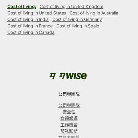
Cost of living:
Cost of living in United Kingdom
Cost of living in United States
Cost of living in Australia
Cost of living in India
Cost of living in Germany
Cost of living in France
Cost of living in Spain
Cost of living in Canada
公司與團隊
公司與團隊
安全性
媒體報導
工作機會
服務狀態
投資者關係