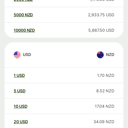
5000
NZD
2,933.75
USD
10000
NZD
5,867.50
USD
USD
NZD
1
USD
1.70
NZD
5
USD
8.52
NZD
10
USD
17.04
NZD
20
USD
34.09
NZD