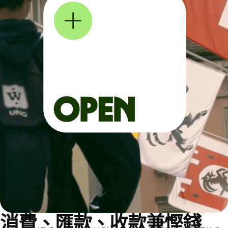
消費、匯款、收款兼慳錢