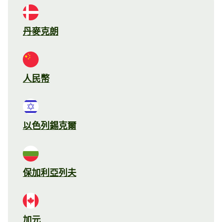
丹麥克朗
人民幣
以色列錫克爾
保加利亞列夫
加元