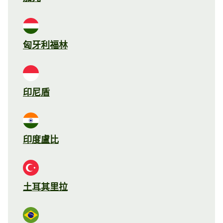
匈牙利福林
印尼盾
印度盧比
土耳其里拉