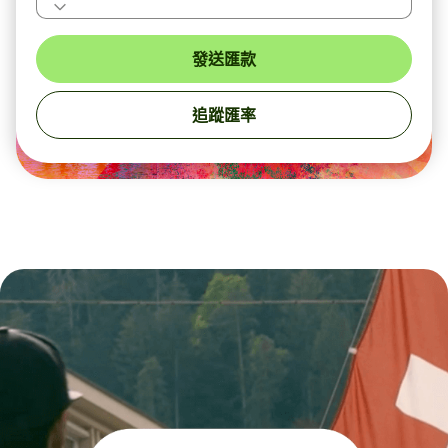
發送匯款
追蹤匯率