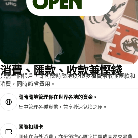
消費、匯款、收款兼慳錢
只需一個帳戶，即可隨時隨地以40多種貨幣收發匯款和
消費，同時節省費用。
隨時隨地管理你在世界各地的資金。
集中管理各種貨幣，兼享秒速兌換之便。
國際扣賬卡
即使在海外消費，亦毋須擔心匯率提價或高昂交易費