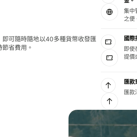
金。
集中
之便
國際
，即可隨時隨地以40多種貨幣收發匯
時節省費用。
即使
提價
匯款
匯款