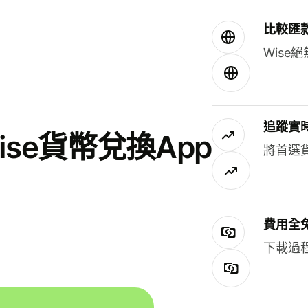
比較匯
Wis
追蹤實
se貨幣兌換App
將首選
費用全
下載過