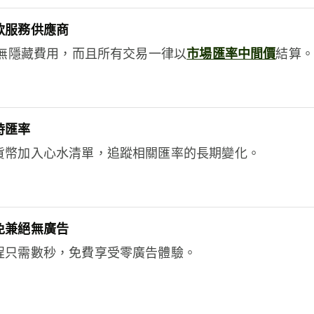
款服務供應商
e絕無隱藏費用，而且所有交易一律以
市場匯率中間價
結算。
時匯率
貨幣加入心水清單，追蹤相關匯率的長期變化。
免兼絕無廣告
程只需數秒，免費享受零廣告體驗。