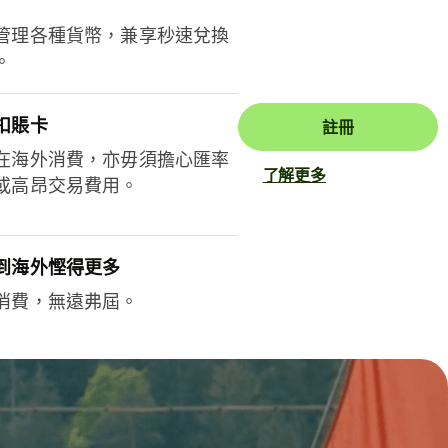
管理各種貨幣，兼享秒速兌換
。
扣賬卡
註冊
在海外消費，亦毋須擔心匯率
了解更多
或高昂交易費用。
到海外慳得更多
消費，無遠弗屆。