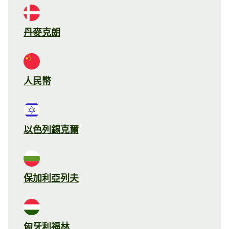
丹麥克朗
人民幣
以色列錫克爾
保加利亞列夫
匈牙利福林