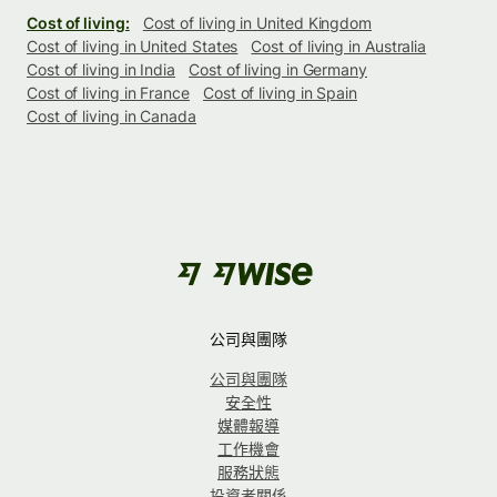
Cost of living:
Cost of living in United Kingdom
Cost of living in United States
Cost of living in Australia
Cost of living in India
Cost of living in Germany
Cost of living in France
Cost of living in Spain
Cost of living in Canada
公司與團隊
公司與團隊
安全性
媒體報導
工作機會
服務狀態
投資者關係