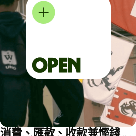
消費、匯款、收款兼慳錢