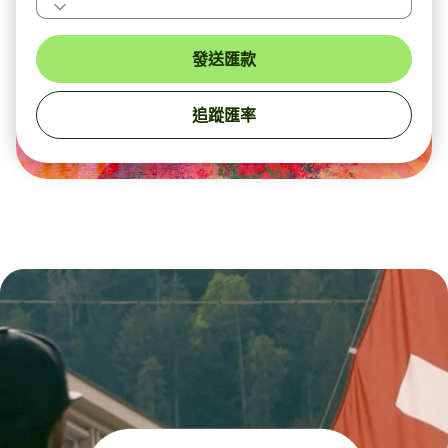
發送匯款
追蹤匯率