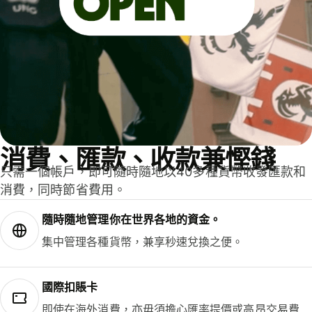
消費、匯款、收款兼慳錢
只需一個帳戶，即可隨時隨地以40多種貨幣收發匯款和
消費，同時節省費用。
隨時隨地管理你在世界各地的資金。
集中管理各種貨幣，兼享秒速兌換之便。
國際扣賬卡
即使在海外消費，亦毋須擔心匯率提價或高昂交易費