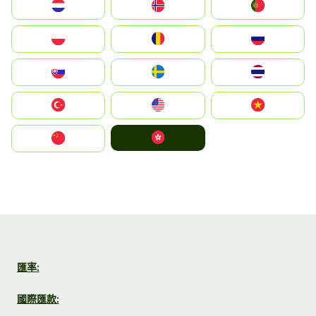
Nederland
Norge
Portugal
Polska
România
Россия
Slovensko
Ruoŧŧa
ไทย
Türkiye
United States
Vietnam
中國香港特別行政區
中国
匯率:
國際匯款: