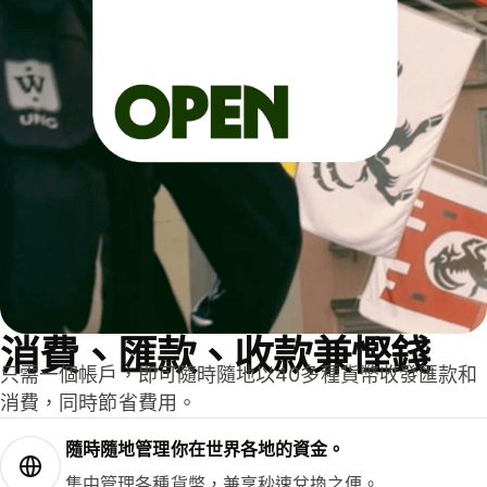
消費、匯款、收款兼慳錢
只需一個帳戶，即可隨時隨地以40多種貨幣收發匯款和
消費，同時節省費用。
隨時隨地管理你在世界各地的資金。
集中管理各種貨幣，兼享秒速兌換之便。