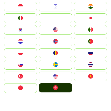
Indonesia
Israel
India
Italia
JA
Japan
South Korea
Malay
Mexico
Nederland
Norge
Portugal
Polska
România
Россия
Slovensko
Ruoŧŧa
ไทย
Türkiye
United States
Vietnam
中國香港特別行政區
中国