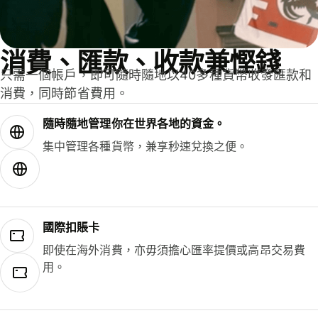
消費、匯款、收款兼慳錢
只需一個帳戶，即可隨時隨地以40多種貨幣收發匯款和
消費，同時節省費用。
隨時隨地管理你在世界各地的資金。
集中管理各種貨幣，兼享秒速兌換之便。
國際扣賬卡
即使在海外消費，亦毋須擔心匯率提價或高昂交易費
用。