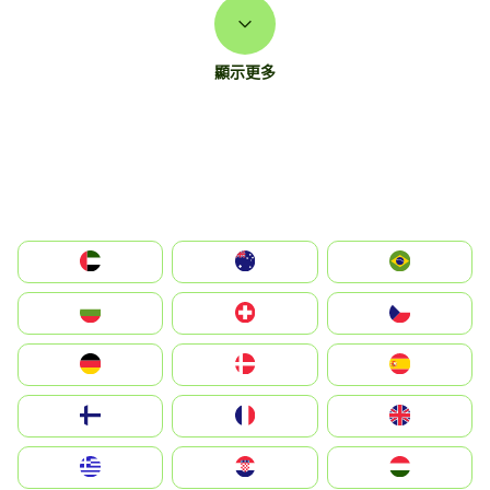
顯示更多
الإمارات العربية المتحدة
Australia
Brazil
България
Switzerland
Czechia
Deutschland
Denmark
España
Suomi
France
United Kingdom
Greece
Hrvatska
Magyarország