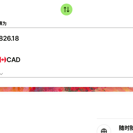
算为
CAD
随时