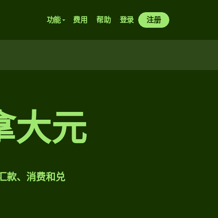
功能
费用
帮助
登录
注册
拿大元
样汇款、消费和兑