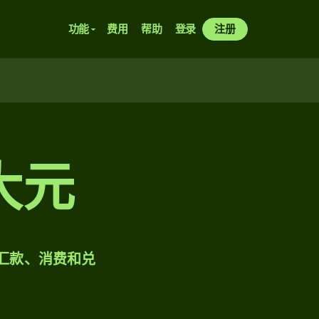
功能
费用
帮助
登录
注册
大元
样汇款、消费和兑