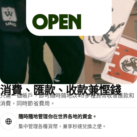
消費、匯款、收款兼慳錢
只需一個帳戶，即可隨時隨地以40多種貨幣收發匯款和
消費，同時節省費用。
隨時隨地管理你在世界各地的資金。
集中管理各種貨幣，兼享秒速兌換之便。