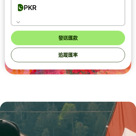
PKR
發送匯款
追蹤匯率