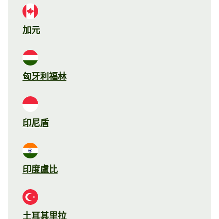
加元
匈牙利福林
印尼盾
印度盧比
土耳其里拉