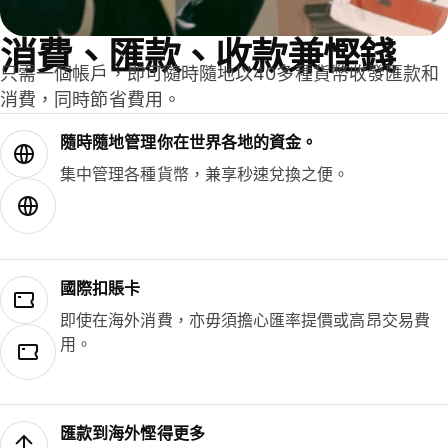
消費、匯款、收款兼慳錢
只需一個帳戶，即可隨時隨地以40多種貨幣收發匯款和
消費，同時節省費用。
隨時隨地管理你在世界各地的資金。
集中管理各種貨幣，兼享秒速兌換之便。
國際扣賬卡
即使在海外消費，亦毋須擔心匯率提價或高昂交易費
用。
匯款到海外慳得更多