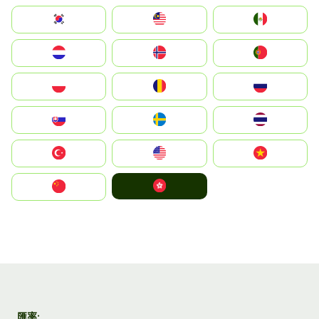
South Korea
Malay
Mexico
Nederland
Norge
Portugal
Polska
România
Россия
Slovensko
Ruoŧŧa
ไทย
Türkiye
United States
Vietnam
中國香港特別行政區
中国
匯率: