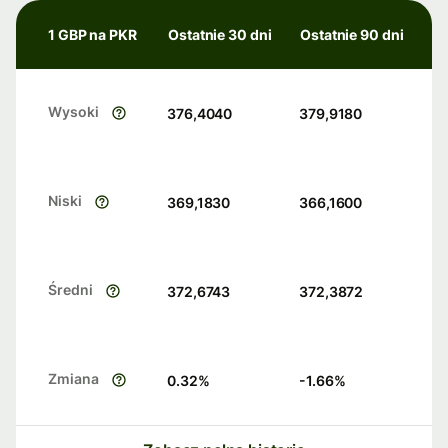
1 GBP na PKR
Ostatnie 30 dni
Ostatnie 90 dni
Wysoki
376,4040
379,9180
Niski
369,1830
366,1600
Średni
372,6743
372,3872
Zmiana
0.32
%
-1.66
%