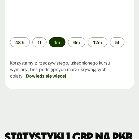
Przedział
48 h
1t
1m
6m
12m
5l
czasu
Korzystamy z rzeczywistego, uśrednionego kursu
wymiany, bez podstępnych marż ukrywających
opłaty.
Dowiedz się więcej
Statystyki 1 GBP na PKR