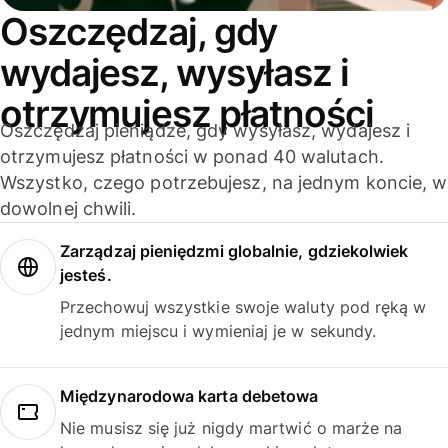
Oszczędzaj, gdy
wydajesz, wysyłasz i
otrzymujesz płatności
Oszczędzaj pieniądze, gdy wysyłasz, wydajesz i
otrzymujesz płatności w ponad 40 walutach.
Wszystko, czego potrzebujesz, na jednym koncie, w
dowolnej chwili.
Zarządzaj pieniędzmi globalnie, gdziekolwiek
jesteś.
Przechowuj wszystkie swoje waluty pod ręką w
jednym miejscu i wymieniaj je w sekundy.
Międzynarodowa karta debetowa
Nie musisz się już nigdy martwić o marże na