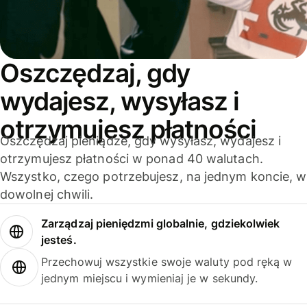
Oszczędzaj, gdy
wydajesz, wysyłasz i
otrzymujesz płatności
Oszczędzaj pieniądze, gdy wysyłasz, wydajesz i
otrzymujesz płatności w ponad 40 walutach.
Wszystko, czego potrzebujesz, na jednym koncie, w
dowolnej chwili.
Zarządzaj pieniędzmi globalnie, gdziekolwiek
jesteś.
Przechowuj wszystkie swoje waluty pod ręką w
jednym miejscu i wymieniaj je w sekundy.