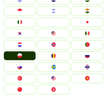
Indonesia
Israel
India
Italia
JA
Japan
South Korea
Malay
Mexico
Nederland
Norge
Portugal
Polska
România
Россия
Slovensko
Ruoŧŧa
ไทย
Türkiye
United States
Vietnam
中国
中國香港特別行政區