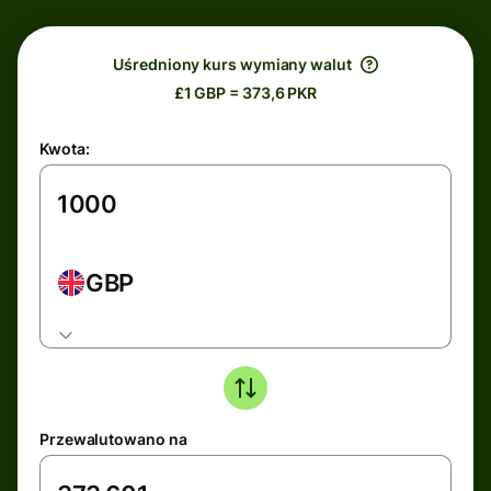
Uśredniony kurs wymiany walut
£1 GBP = 373,6 PKR
Kwota:
GBP
Przewalutowano na