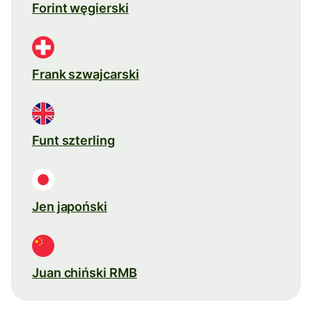
Forint węgierski
Frank szwajcarski
Funt szterling
Jen japoński
Juan chiński RMB