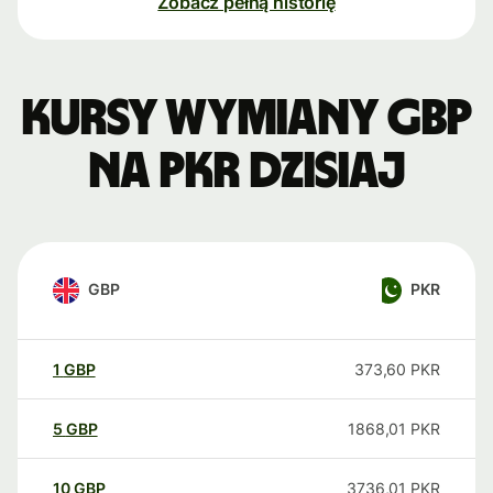
Zobacz pełną historię
Kursy wymiany GBP
na PKR dzisiaj
GBP
PKR
1
GBP
373,60
PKR
5
GBP
1868,01
PKR
10
GBP
3736,01
PKR