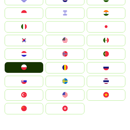
Indonesia
Israel
India
Italia
JA
Japan
South Korea
Malay
Mexico
Nederland
Norge
Portugal
Polska
România
Россия
Slovensko
Ruoŧŧa
ไทย
Türkiye
United States
Vietnam
中国
中國香港特別行政區