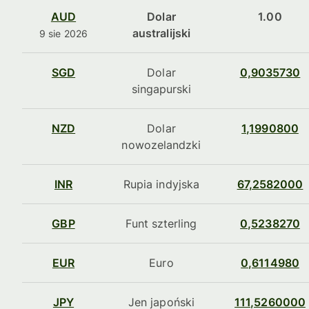
AUD
Dolar
1.00
australijski
9 sie 2026
SGD
Dolar
0,9035730
singapurski
NZD
Dolar
1,1990800
nowozelandzki
INR
Rupia indyjska
67,2582000
GBP
Funt szterling
0,5238270
EUR
Euro
0,6114980
JPY
Jen japoński
111,5260000