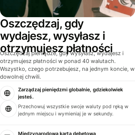
Oszczędzaj, gdy
wydajesz, wysyłasz i
otrzymujesz płatności
Oszczędzaj pieniądze, gdy wysyłasz, wydajesz i
otrzymujesz płatności w ponad 40 walutach.
Wszystko, czego potrzebujesz, na jednym koncie, w
dowolnej chwili.
Zarządzaj pieniędzmi globalnie, gdziekolwiek
jesteś.
Przechowuj wszystkie swoje waluty pod ręką w
jednym miejscu i wymieniaj je w sekundy.
Międzynarodowa karta debetowa