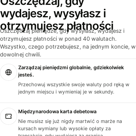
Oszczędzaj, gdy
wydajesz, wysyłasz i
otrzymujesz płatności
Oszczędzaj pieniądze, gdy wysyłasz, wydajesz i
otrzymujesz płatności w ponad 40 walutach.
Wszystko, czego potrzebujesz, na jednym koncie, w
dowolnej chwili.
Zarządzaj pieniędzmi globalnie, gdziekolwiek
jesteś.
Przechowuj wszystkie swoje waluty pod ręką w
jednym miejscu i wymieniaj je w sekundy.
Międzynarodowa karta debetowa
Nie musisz się już nigdy martwić o marże na
kursach wymiany lub wysokie opłaty za
transakcje, gdy wydajesz za granicą.