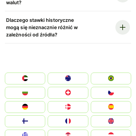
walut?
Dlaczego stawki historyczne
mogą się nieznacznie różnić w
zależności od źródła?
الإمارات العربية المتحدة
Australia
Brazil
България
Switzerland
Czechia
Deutschland
Denmark
España
Suomi
France
United Kingdom
Greece
Hrvatska
Magyarország