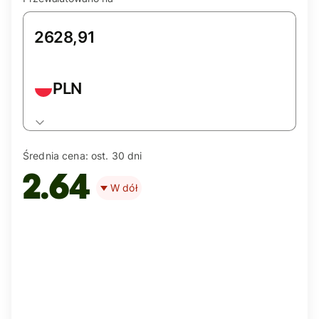
PLN
Średnia cena:
ost. 30 dni
2.64
W dół