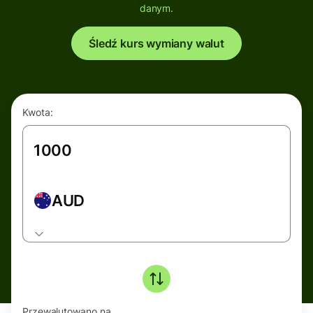
danym.
Śledź kurs wymiany walut
Kwota:
AUD
Przewalutowano na