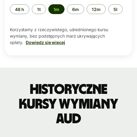
Przedział
48 h
1t
1m
6m
12m
5l
czasu
Korzystamy z rzeczywistego, uśrednionego kursu
wymiany, bez podstępnych marż ukrywających
opłaty.
Dowiedz się więcej
Historyczne
kursy wymiany
AUD