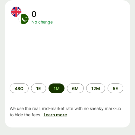
0
No change
Time
48Ω
1Ε
1M
6M
12M
5Ε
period
We use the real, mid-market rate with no sneaky mark-up
to hide the fees.
Learn more