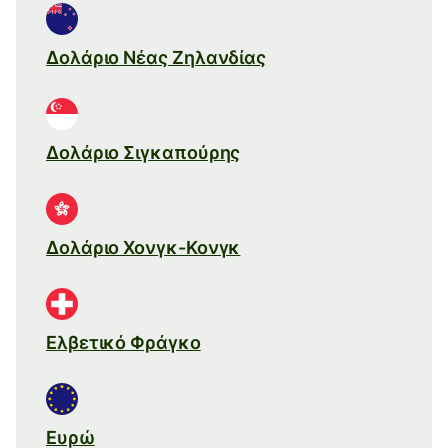
Δολάριο Νέας Ζηλανδίας
Δολάριο Σιγκαπούρης
Δολάριο Χονγκ-Κονγκ
Ελβετικό Φράγκο
Ευρώ