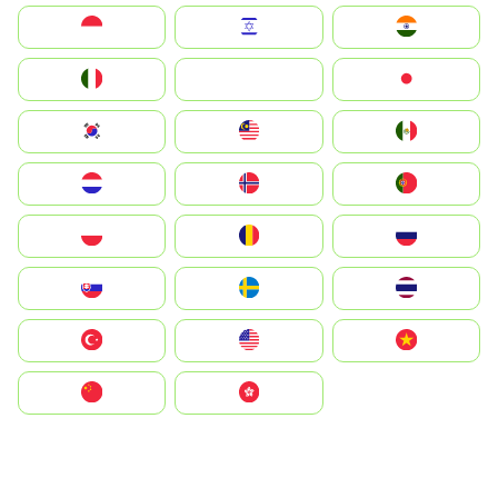
Indonesia
Israel
India
Italia
JA
Japan
South Korea
Malay
Mexico
Nederland
Norge
Portugal
Polska
România
Россия
Slovensko
Ruoŧŧa
ไทย
Türkiye
United States
Vietnam
中国
中國香港特別行政區