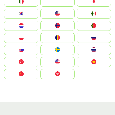
Italia
JA
Japan
South Korea
Malay
Mexico
Nederland
Norge
Portugal
Polska
România
Россия
Slovensko
Ruoŧŧa
ไทย
Türkiye
United States
Vietnam
中国
中國香港特別行政區