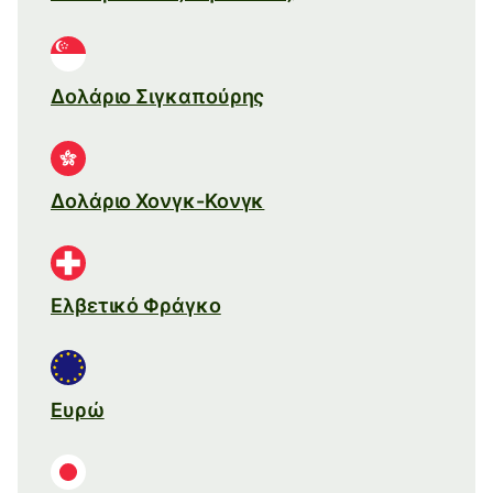
Δολάριο Σιγκαπούρης
Δολάριο Χονγκ-Κονγκ
Ελβετικό Φράγκο
Ευρώ