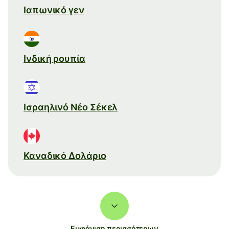
Ιαπωνικό γεν
Ινδική ρουπία
Ισραηλινό Νέο Σέκελ
Καναδικό Δολάριο
Εμφάνιση περισσότερων