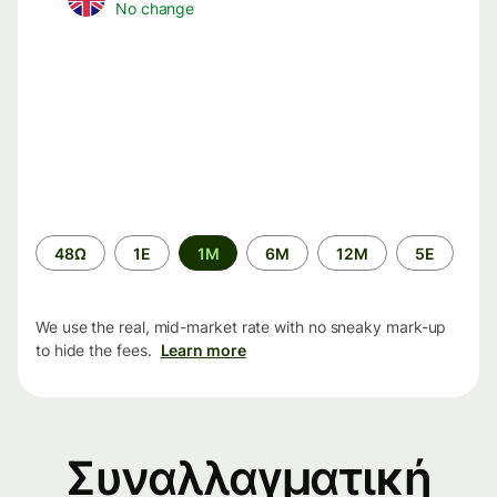
No change
Time
48Ω
1Ε
1M
6M
12M
5Ε
period
We use the real, mid-market rate with no sneaky mark-up
to hide the fees.
Learn more
Συναλλαγματική