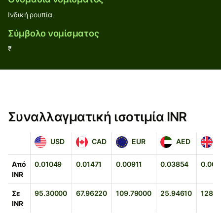
Ινδική ρουπία
Σύμβολο νομίσματος
₹
Συναλλαγματική ισοτιμία INR
USD
CAD
EUR
AED
GBP
USD
CAD
EUR
AED
Από
0.01049
0.01471
0.00911
0.03854
0.007
INR
Σε
95.30000
67.96220
109.79000
25.94610
128.2
INR