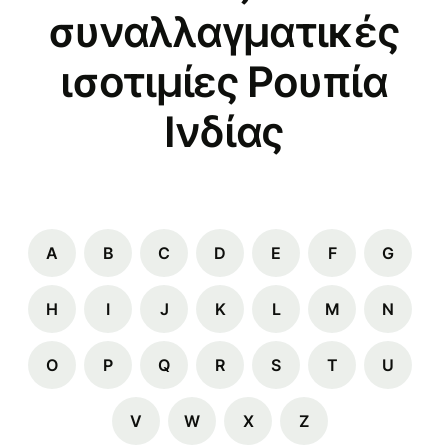
συναλλαγματικές
ισοτιμίες Ρουπία
Ινδίας
A
B
C
D
E
F
G
H
I
J
K
L
M
N
O
P
Q
R
S
T
U
V
W
X
Z