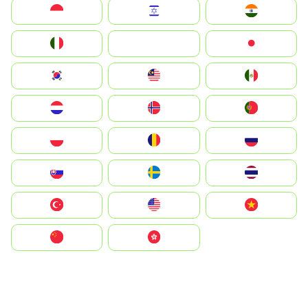
Indonesia
Israel
India
Italia
JA
Japan
South Korea
Malay
Mexico
Nederland
Norge
Portugal
Polska
România
Россия
Slovensko
Ruoŧŧa
ไทย
Türkiye
United States
Vietnam
中国
中國香港特別行政區