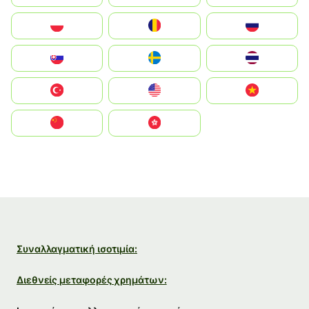
Polska
România
Россия
Slovensko
Ruoŧŧa
ไทย
Türkiye
United States
Vietnam
中国
中國香港特別行政區
Συναλλαγματική ισοτιμία:
Διεθνείς μεταφορές χρημάτων: