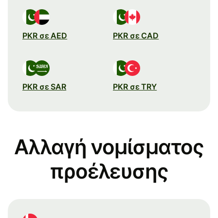
PKR σε AED
PKR σε CAD
PKR σε SAR
PKR σε TRY
Αλλαγή νομίσματος
προέλευσης