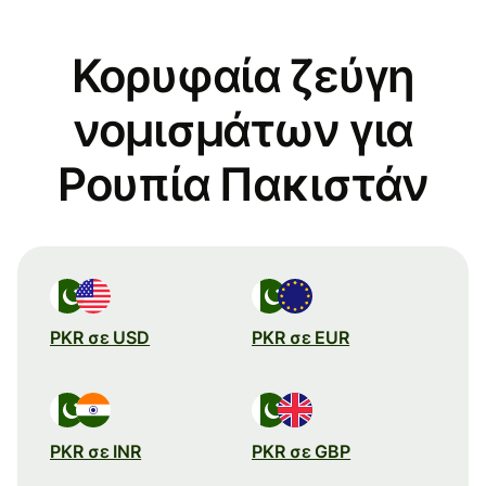
Κορυφαία ζεύγη
νομισμάτων για
Ρουπία Πακιστάν
PKR σε USD
PKR σε EUR
PKR σε INR
PKR σε GBP