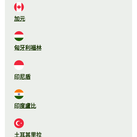
加元
匈牙利福林
印尼盾
印度盧比
土耳其里拉