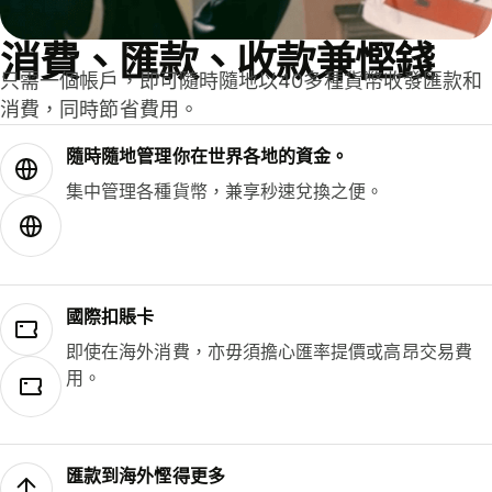
消費、匯款、收款兼慳錢
只需一個帳戶，即可隨時隨地以40多種貨幣收發匯款和
消費，同時節省費用。
隨時隨地管理你在世界各地的資金。
集中管理各種貨幣，兼享秒速兌換之便。
國際扣賬卡
即使在海外消費，亦毋須擔心匯率提價或高昂交易費
用。
匯款到海外慳得更多