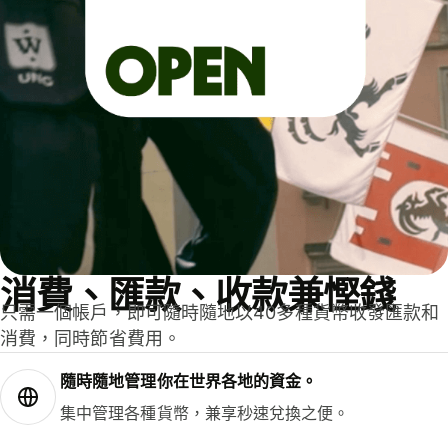
消費、匯款、收款兼慳錢
只需一個帳戶，即可隨時隨地以40多種貨幣收發匯款和
消費，同時節省費用。
隨時隨地管理你在世界各地的資金。
集中管理各種貨幣，兼享秒速兌換之便。