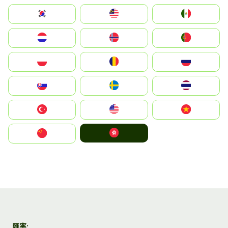
South Korea
Malay
Mexico
Nederland
Norge
Portugal
Polska
România
Россия
Slovensko
Ruoŧŧa
ไทย
Türkiye
United States
Vietnam
中國香港特別行政區
中国
匯率: