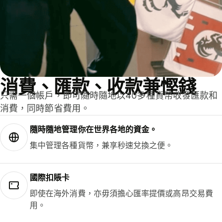
消費、匯款、收款兼慳錢
只需一個帳戶，即可隨時隨地以40多種貨幣收發匯款和
消費，同時節省費用。
隨時隨地管理你在世界各地的資金。
集中管理各種貨幣，兼享秒速兌換之便。
國際扣賬卡
即使在海外消費，亦毋須擔心匯率提價或高昂交易費
用。