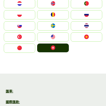
Nederland
Norge
Portugal
Polska
România
Россия
Slovensko
Ruoŧŧa
ไทย
Türkiye
United States
Vietnam
中國香港特別行政區
中国
匯率:
國際匯款: