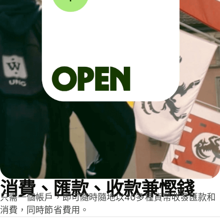
消費、匯款、收款兼慳錢
只需一個帳戶，即可隨時隨地以40多種貨幣收發匯款和
消費，同時節省費用。