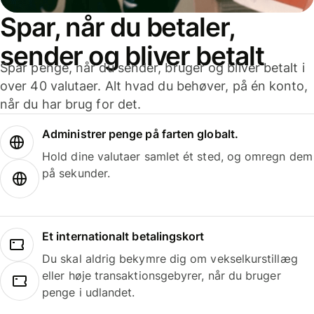
Spar, når du betaler,
sender og bliver betalt
Spar penge, når du sender, bruger og bliver betalt i
over 40 valutaer. Alt hvad du behøver, på én konto,
når du har brug for det.
Administrer penge på farten globalt.
Hold dine valutaer samlet ét sted, og omregn dem
på sekunder.
Et internationalt betalingskort
Du skal aldrig bekymre dig om vekselkurstillæg
eller høje transaktionsgebyrer, når du bruger
penge i udlandet.