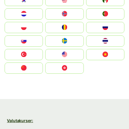
South Korea
Malay
Mexico
Nederland
Norge
Portugal
Polska
România
Россия
Slovensko
Ruoŧŧa
ไทย
Türkiye
United States
Vietnam
中国
中國香港特別行政區
Valutakurser: