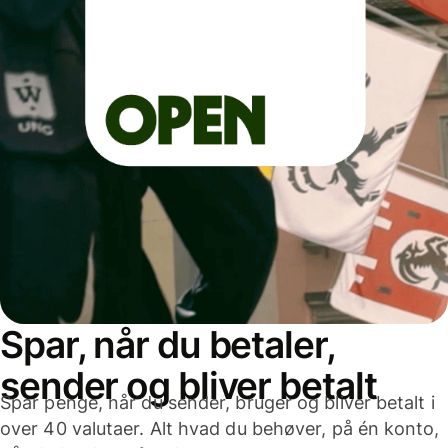
Spar, når du betaler,
sender og bliver betalt
Spar penge, når du sender, bruger og bliver betalt i
over 40 valutaer. Alt hvad du behøver, på én konto,