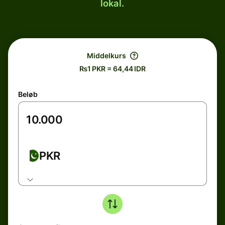
lokal.
Middelkurs
₨1 PKR = 64,44 IDR
Beløb
PKR