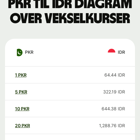
PKR til IDR Diagram
over vekselkurser
PKR
IDR
1
PKR
64.44
IDR
5
PKR
322.19
IDR
10
PKR
644.38
IDR
20
PKR
1,288.76
IDR