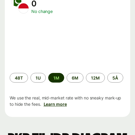
0
No change
Time
48T
1U
1M
6M
12M
5Å
period
We use the real, mid-market rate with no sneaky mark-up
to hide the fees.
Learn more