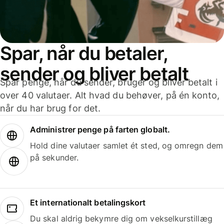
Spar, når du betaler,
sender og bliver betalt
Spar penge, når du sender, bruger og bliver betalt i
over 40 valutaer. Alt hvad du behøver, på én konto,
når du har brug for det.
Administrer penge på farten globalt.
Hold dine valutaer samlet ét sted, og omregn dem
på sekunder.
Et internationalt betalingskort
Du skal aldrig bekymre dig om vekselkurstillæg