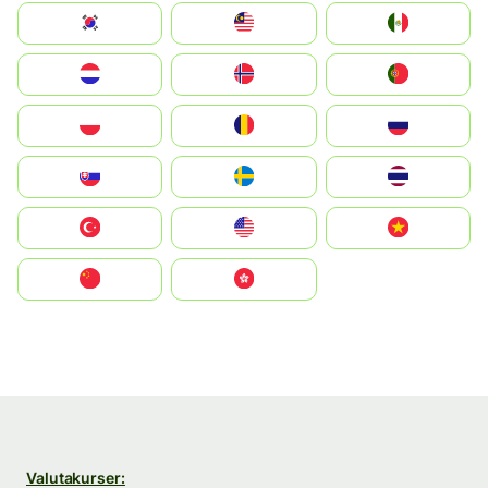
South Korea
Malay
Mexico
Nederland
Norge
Portugal
Polska
România
Россия
Slovensko
Ruoŧŧa
ไทย
Türkiye
United States
Vietnam
中国
中國香港特別行政區
Valutakurser: