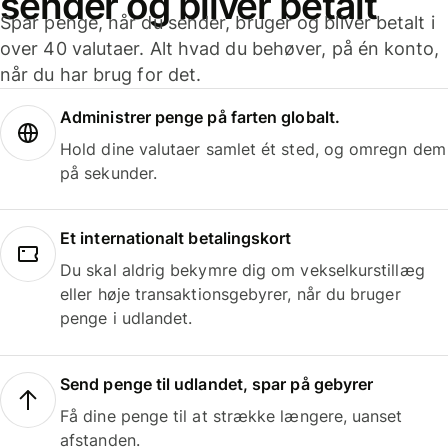
sender og bliver betalt
Spar penge, når du sender, bruger og bliver betalt i
over 40 valutaer. Alt hvad du behøver, på én konto,
når du har brug for det.
Administrer penge på farten globalt.
Hold dine valutaer samlet ét sted, og omregn dem
på sekunder.
Et internationalt betalingskort
Du skal aldrig bekymre dig om vekselkurstillæg
eller høje transaktionsgebyrer, når du bruger
penge i udlandet.
Send penge til udlandet, spar på gebyrer
Få dine penge til at strække længere, uanset
afstanden.