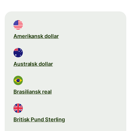
Amerikansk dollar
Australsk dollar
Brasiliansk real
Britisk Pund Sterling