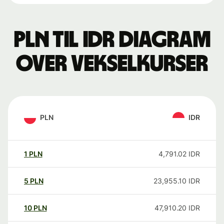
PLN til IDR Diagram
over vekselkurser
PLN
IDR
1
PLN
4,791.02
IDR
5
PLN
23,955.10
IDR
10
PLN
47,910.20
IDR