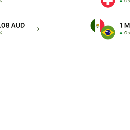
%
Op
0.08 AUD
1 M
%
Op