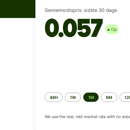
Gennemsnitspris:
sidste 30 dage
0.057
Op
Time
48H
1W
1M
6M
1
period
We use the real, mid-market rate with no sne