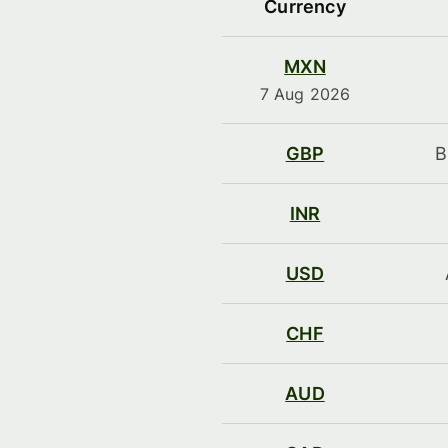
Currency
MXN
7 Aug 2026
GBP
B
INR
USD
CHF
AUD