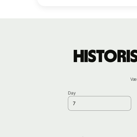
Histori
Væl
Day