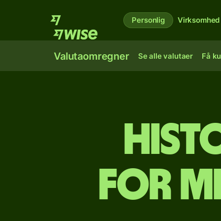
Personlig
Virksomhed
Valutaomregner
Se alle valutaer
Få ku
Hist
for M