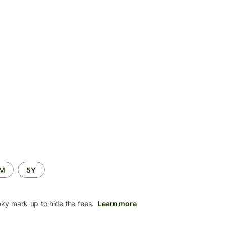
2M
5Y
aky mark-up to hide the fees.
Learn more