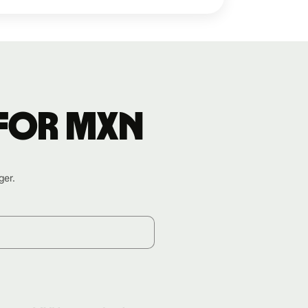
 for MXN
ger.