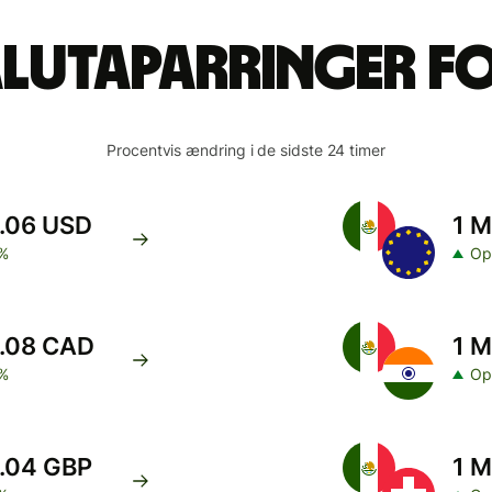
alutaparringer f
Procentvis ændring i de sidste 24 timer
0.06 USD
1 M
%
Op
0.08 CAD
1 M
%
Op
0.04 GBP
1 M