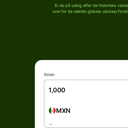
Er du på udkig efter de historiske valut
over for de største globale valutaer.
Forst
Beløb
MXN