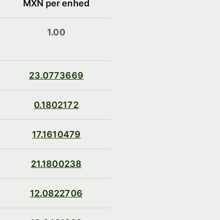
MXN per enhed
1.00
23.0773669
0.1802172
17.1610479
21.1800238
12.0822706