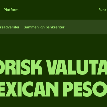
Platform
Funk
rsadvarsler
Sammenlign bankrenter
orisk valut
exican peso