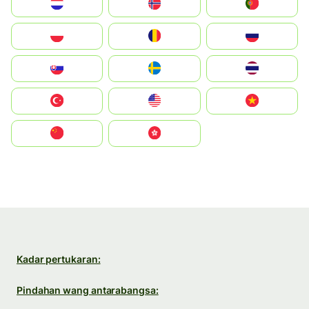
Nederland
Norge
Portugal
Polska
România
Россия
Slovensko
Ruoŧŧa
ไทย
Türkiye
United States
Vietnam
中国
中國香港特別行政區
Kadar pertukaran:
Pindahan wang antarabangsa: