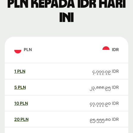
PLN kepada IDR hari
ini
PLN
IDR
1
PLN
၄,၇၇၇.၇၉
IDR
5
PLN
၂၃,၈၈၈.၉၅
IDR
10
PLN
၄၇,၇၇၇.၉၀
IDR
20
PLN
၉၅,၅၅၅.၈၀
IDR