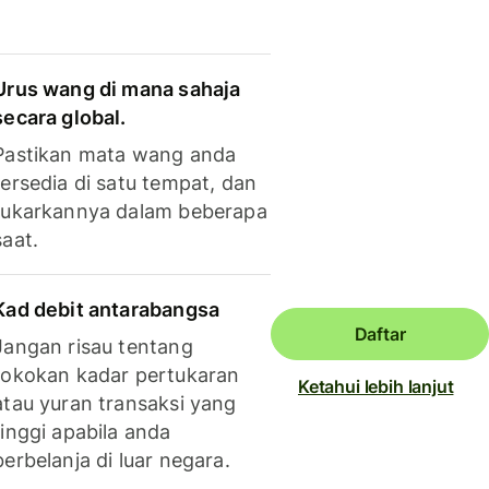
Urus wang di mana sahaja
secara global.
Pastikan mata wang anda
tersedia di satu tempat, dan
tukarkannya dalam beberapa
saat.
Kad debit antarabangsa
Daftar
Jangan risau tentang
tokokan kadar pertukaran
Ketahui lebih lanjut
atau yuran transaksi yang
tinggi apabila anda
berbelanja di luar negara.