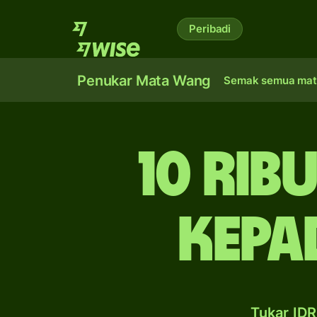
Peribadi
Penukar Mata Wang
Semak semua mat
10 rib
kepa
Tukar ID