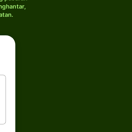
nghantar,
atan.