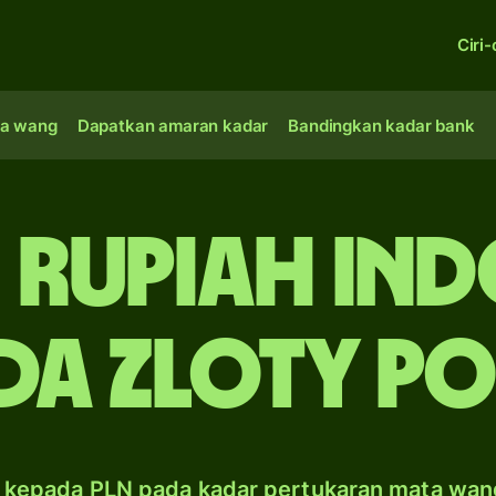
Ciri-
a wang
Dapatkan amaran kadar
Bandingkan kadar bank
u rupiah In
da zloty P
R kepada PLN pada kadar pertukaran mata wan