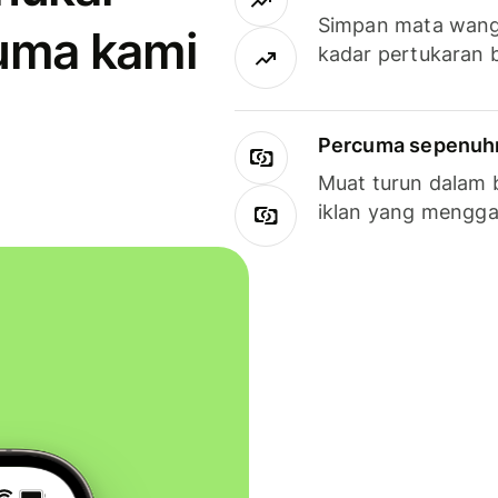
Simpan mata wan
uma kami
kadar pertukaran 
Percuma sepenuhny
Muat turun dalam 
iklan yang mengg