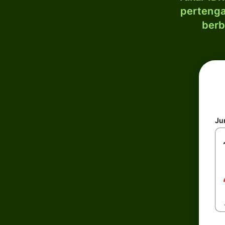
pertenga
berb
Ju