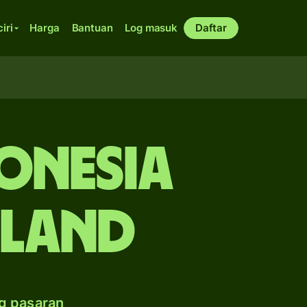
ciri
Harga
Bantuan
Log masuk
Daftar
donesia
oland
g pasaran