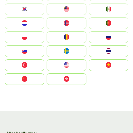
South Korea
Malay
Mexico
Nederland
Norge
Portugal
Polska
România
Россия
Slovensko
Ruoŧŧa
ไทย
Türkiye
United States
Vietnam
中国
中國香港特別行政區