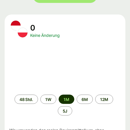
0
Keine Änderung
Zeitraum
48 Std.
1W
1M
6M
12M
5J