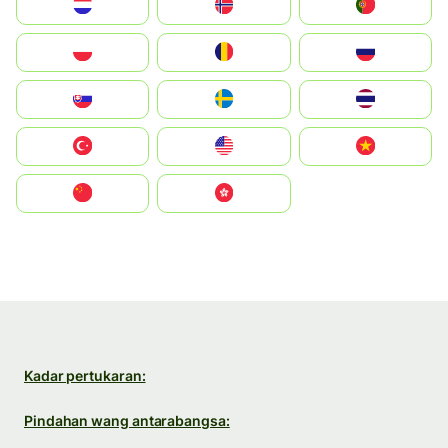
Nederland
Norge
Portugal
Polska
România
Россия
Slovensko
Ruoŧŧa
ไทย
Türkiye
United States
Vietnam
中国
中國香港特別行政區
Kadar pertukaran:
Pindahan wang antarabangsa: