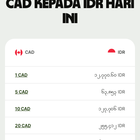
CAD kepada IDR hari
ini
CAD
IDR
1
CAD
၁၂,၇၇၀.၆၀
IDR
5
CAD
၆၃,၈၅၃
IDR
10
CAD
၁၂၇,၇၀၆
IDR
20
CAD
၂၅၅,၄၁၂
IDR