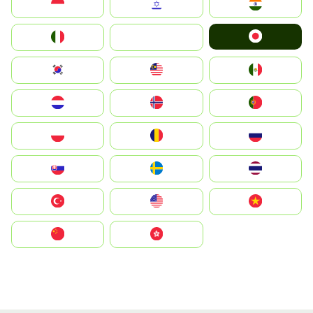
Indonesia
Israel
India
Japan
Italia
JA
South Korea
Malay
Mexico
Nederland
Norge
Portugal
Polska
România
Россия
Slovensko
Ruoŧŧa
ไทย
Türkiye
United States
Vietnam
中国
中國香港特別行政區