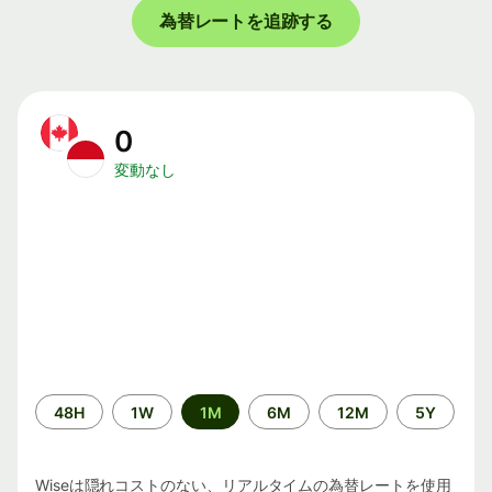
為替レートを追跡する
0
変動なし
期
48H
1W
1M
6M
12M
5Y
間
Wiseは隠れコストのない、リアルタイムの為替レートを使用