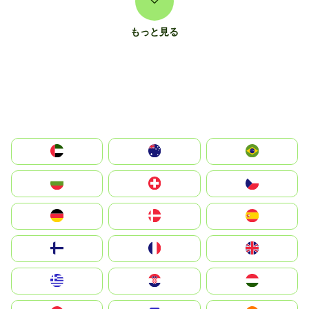
もっと見る
الإمارات العربية المتحدة
Australia
Brazil
България
Switzerland
Czechia
Deutschland
Denmark
España
Suomi
France
United Kingdom
Greece
Hrvatska
Magyarország