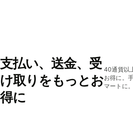
支払い、送金、受
40通貨以
け取りをもっとお
お得に。
マートに
得に