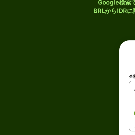
Google
BRLからID
金