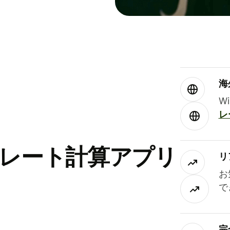
海
W
レ
替レート計算アプリ
リ
お
で
完