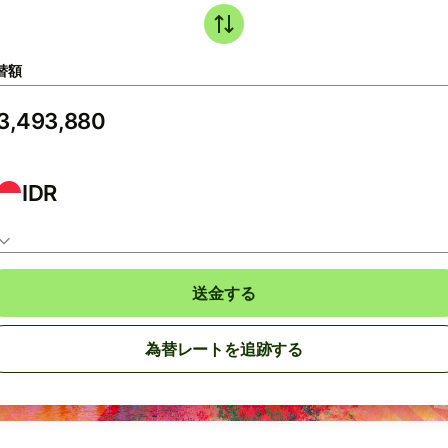
替額
IDR
送金する
為替レートを追跡する