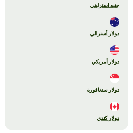
جنيه استرليني
دولار أسترالي
دولار أمريكي
دولار سنغافورة
دولار كندي