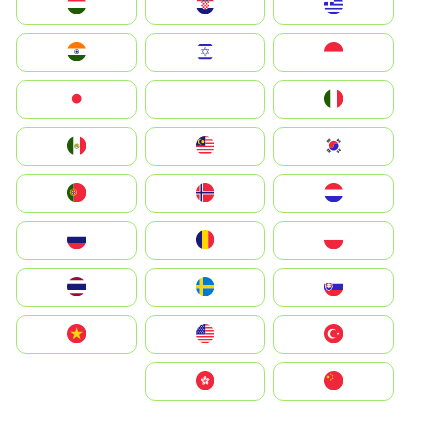
Greece
Hrvatska
Magyarország
Indonesia
Israel
India
Italia
JA
Japan
South Korea
Malay
Mexico
Nederland
Norge
Portugal
Polska
România
Россия
Slovensko
Ruoŧŧa
ไทย
Türkiye
United States
Vietnam
中国
中國香港特別行政區