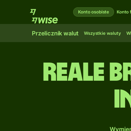
Konto osobiste
Konto 
Przelicznik walut
Wszystkie waluty
Wi
Reale b
i
Wymień