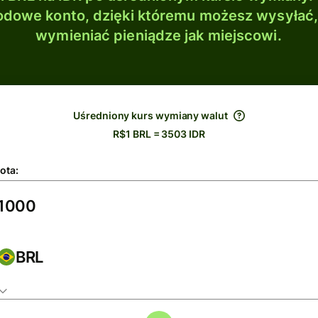
dowe konto, dzięki któremu możesz wysyłać
wymieniać pieniądze jak miejscowi.
Uśredniony kurs wymiany walut
R$1 BRL = 3503 IDR
ota:
BRL