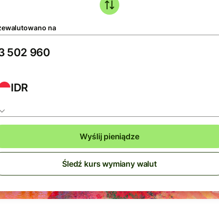
zewalutowano na
IDR
Wyślij pieniądze
Śledź kurs wymiany walut