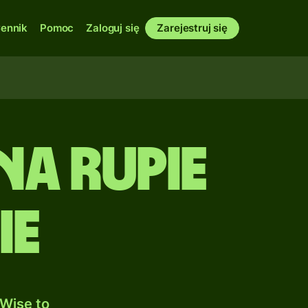
ennik
Pomoc
Zaloguj się
Zarejestruj się
na Rupie
ie
Wise to