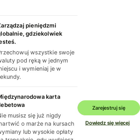
Zarządzaj pieniędzmi
globalnie, gdziekolwiek
esteś.
Przechowuj wszystkie swoje
waluty pod ręką w jednym
iejscu i wymieniaj je w
sekundy.
Międzynarodowa karta
debetowa
Zarejestruj się
ie musisz się już nigdy
Dowiedz się więcej
martwić o marże na kursach
wymiany lub wysokie opłaty
za transakcje, gdy wydajesz