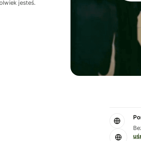
olwiek jesteś.
Po
Be
uś