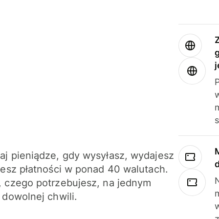
j
m
j pieniądze, gdy wysyłasz, wydajesz
jesz płatności w ponad 40 walutach.
N
 czego potrzebujesz, na jednym
 dowolnej chwili.