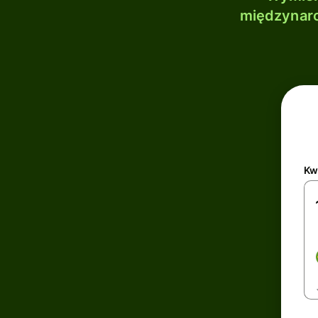
międzynaro
Kw