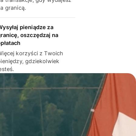
a granicą.
Wysyłaj pieniądze za
granicę, oszczędzaj na
opłatach
Więcej korzyści z Twoich
pieniędzy, gdziekolwiek
esteś.