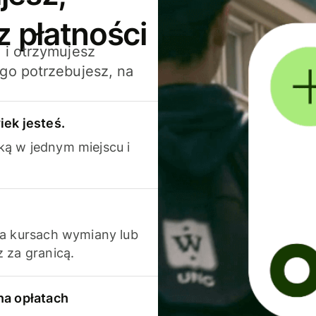
z płatności
 i otrzymujesz
go potrzebujesz, na
iek jesteś.
ką w jednym miejscu i
na kursach wymiany lub
 za granicą.
na opłatach