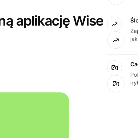
ną aplikację Wise
Śl
Za
ja
Ca
Po
ir