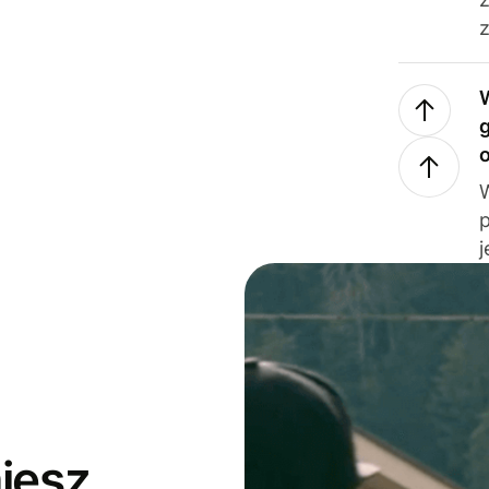
z
j
jesz,