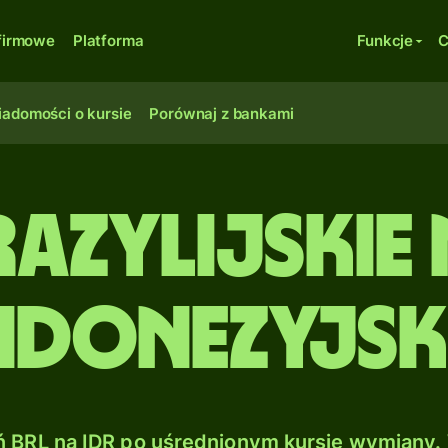
firmowe
Platforma
Funkcje
C
adomości o kursie
Porównaj z bankami
razylijskie 
ndonezyjsk
 BRL na IDR po uśrednionym kursie wymiany. 