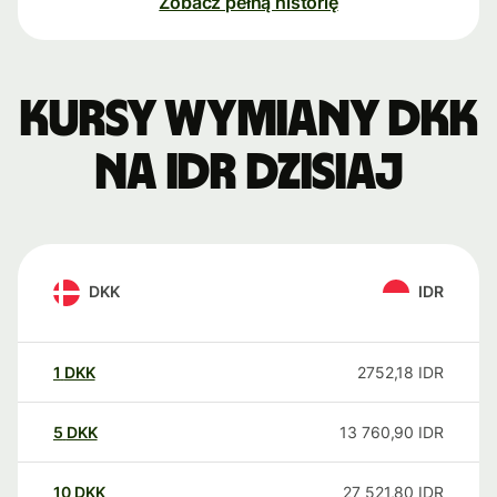
Zobacz pełną historię
Kursy wymiany DKK
na IDR dzisiaj
DKK
IDR
1
DKK
2752,18
IDR
5
DKK
13 760,90
IDR
10
DKK
27 521,80
IDR