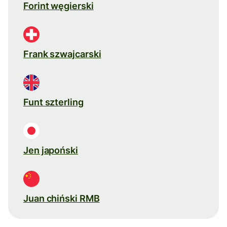
Forint węgierski
Frank szwajcarski
Funt szterling
Jen japoński
Juan chiński RMB