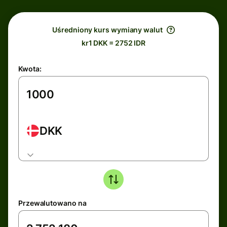
Uśredniony kurs wymiany walut
kr1 DKK = 2752 IDR
Kwota:
DKK
Przewalutowano na