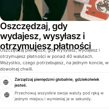
Oszczędzaj, gdy
wydajesz, wysyłasz i
otrzymujesz płatności
Oszczędzaj pieniądze, gdy wysyłasz, wydajesz i
otrzymujesz płatności w ponad 40 walutach.
Wszystko, czego potrzebujesz, na jednym koncie, w
dowolnej chwili.
Zarządzaj pieniędzmi globalnie, gdziekolwiek
jesteś.
Przechowuj wszystkie swoje waluty pod ręką w
jednym miejscu i wymieniaj je w sekundy.