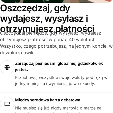
Oszczędzaj, gdy
wydajesz, wysyłasz i
otrzymujesz płatności
Oszczędzaj pieniądze, gdy wysyłasz, wydajesz i
otrzymujesz płatności w ponad 40 walutach.
Wszystko, czego potrzebujesz, na jednym koncie, w
dowolnej chwili.
Zarządzaj pieniędzmi globalnie, gdziekolwiek
jesteś.
Przechowuj wszystkie swoje waluty pod ręką w
jednym miejscu i wymieniaj je w sekundy.
Międzynarodowa karta debetowa
Nie musisz się już nigdy martwić o marże na