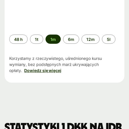
Przedział
48 h
1t
1m
6m
12m
5l
czasu
Korzystamy z rzeczywistego, uśrednionego kursu
wymiany, bez podstępnych marż ukrywających
opłaty.
Dowiedz się więcej
Statystyki 1 DKK na IDR