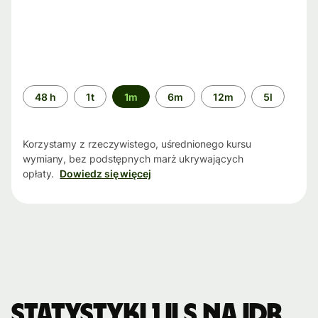
Przedział
48 h
1t
1m
6m
12m
5l
czasu
Korzystamy z rzeczywistego, uśrednionego kursu
wymiany, bez podstępnych marż ukrywających
opłaty.
Dowiedz się więcej
Statystyki 1 ILS na IDR