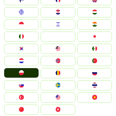
Suomi
France
United Kingdom
Greece
Hrvatska
Magyarország
Indonesia
Israel
India
Italia
JA
Japan
South Korea
Malay
Mexico
Nederland
Norge
Portugal
Polska
România
Россия
Slovensko
Ruoŧŧa
ไทย
Türkiye
United States
Vietnam
中国
中國香港特別行政區