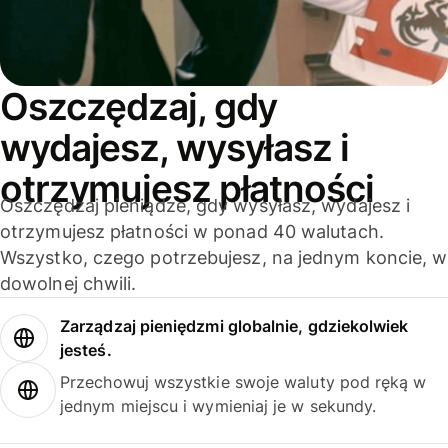
Oszczędzaj, gdy
wydajesz, wysyłasz i
otrzymujesz płatności
Oszczędzaj pieniądze, gdy wysyłasz, wydajesz i
otrzymujesz płatności w ponad 40 walutach.
Wszystko, czego potrzebujesz, na jednym koncie, w
dowolnej chwili.
Zarządzaj pieniędzmi globalnie, gdziekolwiek
jesteś.
Przechowuj wszystkie swoje waluty pod ręką w
jednym miejscu i wymieniaj je w sekundy.