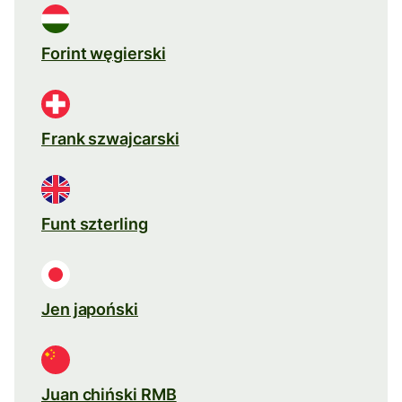
Forint węgierski
Frank szwajcarski
Funt szterling
Jen japoński
Juan chiński RMB