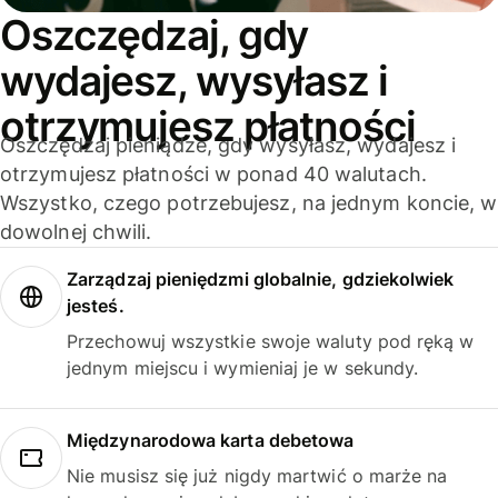
Oszczędzaj, gdy
wydajesz, wysyłasz i
otrzymujesz płatności
Oszczędzaj pieniądze, gdy wysyłasz, wydajesz i
otrzymujesz płatności w ponad 40 walutach.
Wszystko, czego potrzebujesz, na jednym koncie, w
dowolnej chwili.
Zarządzaj pieniędzmi globalnie, gdziekolwiek
jesteś.
Przechowuj wszystkie swoje waluty pod ręką w
jednym miejscu i wymieniaj je w sekundy.
Międzynarodowa karta debetowa
Nie musisz się już nigdy martwić o marże na