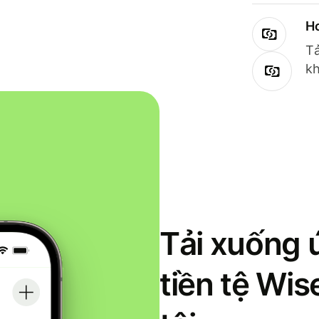
Ho
Tả
kh
Tải xuống 
tiền tệ Wi