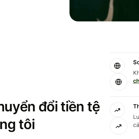
So
Kh
ch
uyển đổi tiền tệ
Th
Lư
ng tôi
cá