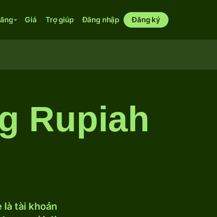
năng
Giá
Trợ giúp
Đăng nhập
Đăng ký
ng Rupiah
 là tài khoản