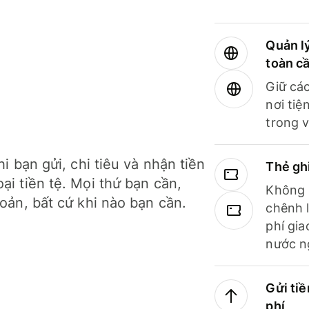
Quản lý
toàn c
Giữ các
nơi tiệ
trong v
hi bạn gửi, chi tiêu và nhận tiền
Thẻ gh
ại tiền tệ. Mọi thứ bạn cần,
Không b
hoản, bất cứ khi nào bạn cần.
chênh l
phí gia
nước n
Gửi tiề
phí