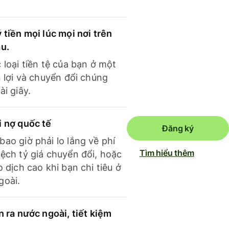
 tiền mọi lúc mọi nơi trên
ầu.
 loại tiền tệ của bạn ở một
n lợi và chuyển đổi chúng
ài giây.
i nợ quốc tế
Đăng ký
ao giờ phải lo lắng về phí
Tìm hiểu thêm
ệch tỷ giá chuyển đổi, hoặc
o dịch cao khi bạn chi tiêu ở
goài.
n ra nước ngoài, tiết kiệm