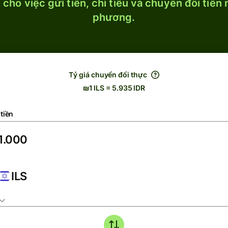
cho việc gửi tiền, chi tiêu và chuyển đổi tiền
phương.
Tỷ giá chuyển đổi thực
₪1 ILS = 5.935 IDR
tiền
ILS