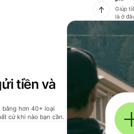
Giúp ti
là ở đâ
gửi tiền và
ền bằng hơn 40+ loại
bất cứ khi nào bạn cần.