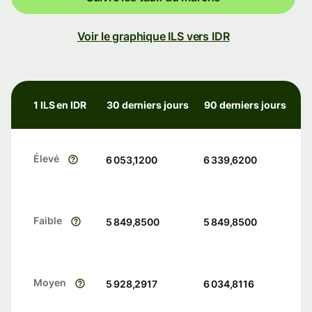
Voir le graphique ILS vers IDR
1 ILS en IDR
30 derniers jours
90 derniers jours
Élevé
6 053,1200
6 339,6200
Faible
5 849,8500
5 849,8500
Moyen
5 928,2917
6 034,8116