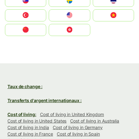
Slovensko
Ruoŧŧa
ไทย
Türkiye
United States
Vietnam
中国
中國香港特別行政區
Taux de change :
Transferts d'argent internationaux :
Cost of living:
Cost of living in United Kingdom
Cost of living in United States
Cost of living in Australia
Cost of living in India
Cost of living in Germany
Cost of living in France
Cost of living in Spain