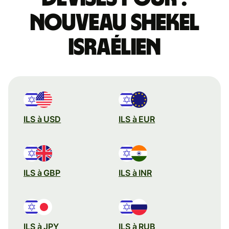
nouveau shekel
israélien
ILS à USD
ILS à EUR
ILS à GBP
ILS à INR
ILS à JPY
ILS à RUB