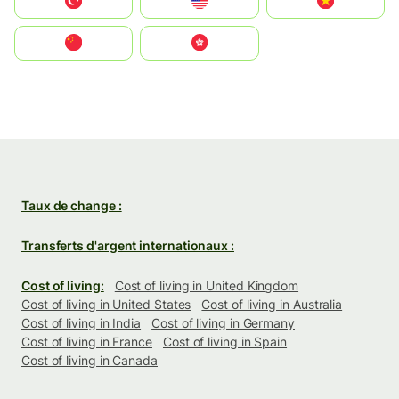
Türkiye
United States
Vietnam
中国
中國香港特別行政區
Taux de change :
Transferts d'argent internationaux :
Cost of living:
Cost of living in United Kingdom
Cost of living in United States
Cost of living in Australia
Cost of living in India
Cost of living in Germany
Cost of living in France
Cost of living in Spain
Cost of living in Canada