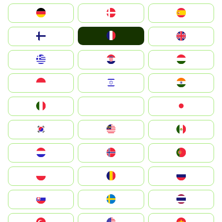
Deutschland
Denmark
España
France
Suomi
United Kingdom
Greece
Hrvatska
Magyarország
Indonesia
Israel
India
Italia
JA
Japan
South Korea
Malay
Mexico
Nederland
Norge
Portugal
Polska
România
Россия
Slovensko
Ruoŧŧa
ไทย