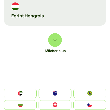
Forint Hongrois
Afficher plus
الإمارات العربية المتحدة
Australia
Brazil
България
Switzerland
Czechia