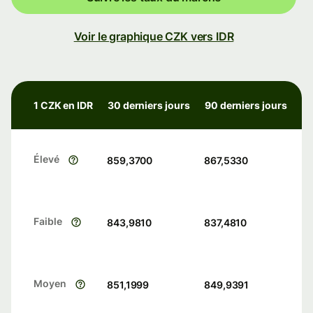
Voir le graphique CZK vers IDR
1 CZK en IDR
30 derniers jours
90 derniers jours
Élevé
859,3700
867,5330
Faible
843,9810
837,4810
Moyen
851,1999
849,9391