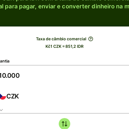
l para pagar, enviar e converter dinheiro na m
Taxa de câmbio comercial
Kč1 CZK = 851,2 IDR
antia
CZK