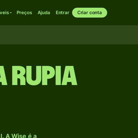
veis
Preços
Ajuda
Entrar
Criar conta
 Rupia
. A Wise é a