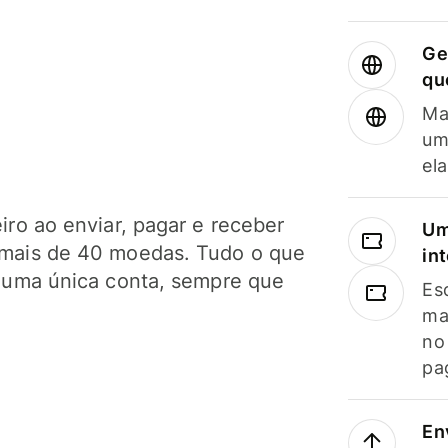
Ge
qu
Ma
um
el
ro ao enviar, pagar e receber
Um
mais de 40 moedas. Tudo o que
in
 uma única conta, sempre que
Es
ma
no
pa
En