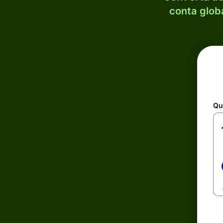
conta globa
Qu