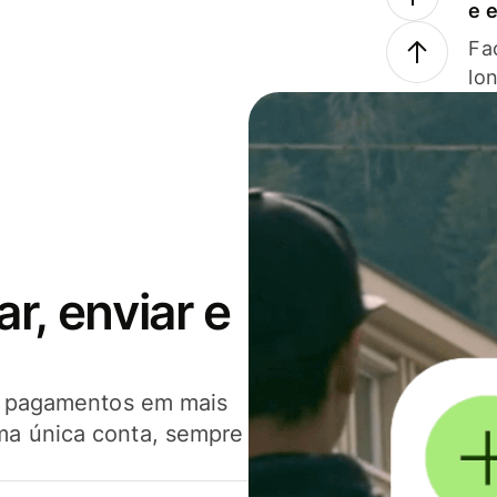
e 
Faç
lo
, enviar e
er pagamentos em mais
ma única conta, sempre