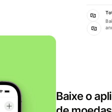
To
Ba
an
Baixe o apl
de moedas 