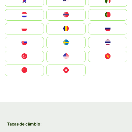
South Korea
Malay
Mexico
Nederland
Norge
Portugal
Polska
România
Россия
Slovensko
Ruoŧŧa
ไทย
Türkiye
United States
Vietnam
中国
中國香港特別行政區
Taxas de câmbio: