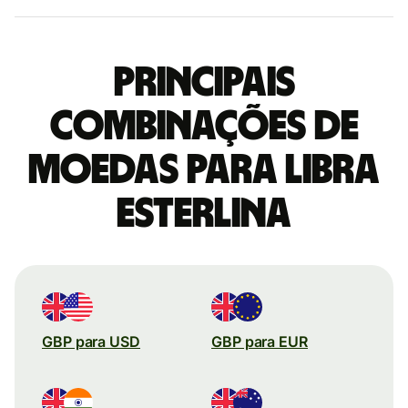
Principais
combinações de
moedas para Libra
esterlina
GBP para USD
GBP para EUR