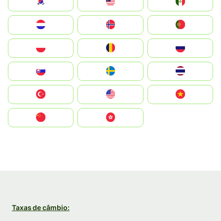
South Korea
Malay
Mexico
Nederland
Norge
Portugal
Polska
România
Россия
Slovensko
Ruoŧŧa
ไทย
Türkiye
United States
Vietnam
中国
中國香港特別行政區
Taxas de câmbio: