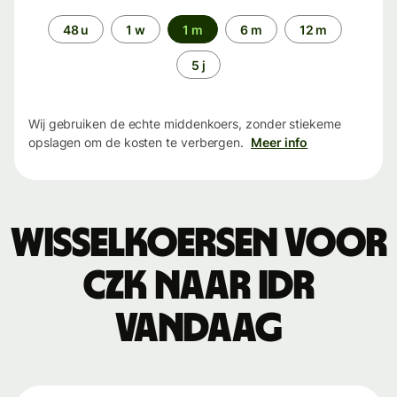
Periode
48 u
1 w
1 m
6 m
12 m
5 j
Wij gebruiken de echte middenkoers, zonder stiekeme
opslagen om de kosten te verbergen.
Meer info
Wisselkoersen voor
CZK naar IDR
vandaag