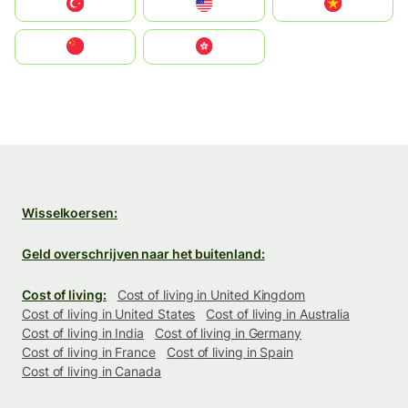
Türkiye
United States
Vietnam
中国
中國香港特別行政區
Wisselkoersen:
Geld overschrijven naar het buitenland:
Cost of living:
Cost of living in United Kingdom
Cost of living in United States
Cost of living in Australia
Cost of living in India
Cost of living in Germany
Cost of living in France
Cost of living in Spain
Cost of living in Canada