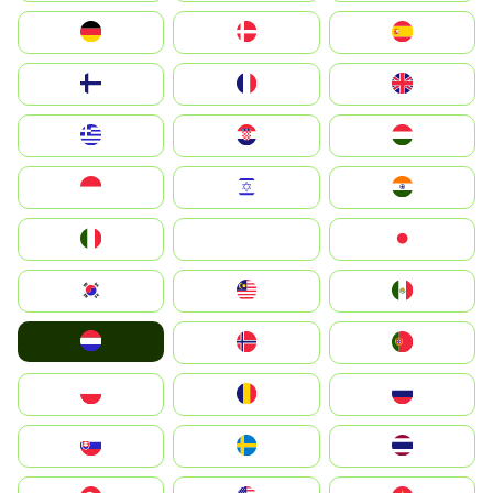
Deutschland
Denmark
España
Suomi
France
United Kingdom
Greece
Hrvatska
Magyarország
Indonesia
Israel
India
Italia
JA
Japan
South Korea
Malay
Mexico
Nederland
Norge
Portugal
Polska
România
Россия
Slovensko
Ruoŧŧa
ไทย