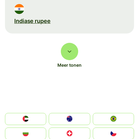
Indiase rupee
Meer tonen
الإمارات العربية المتحدة
Australia
Brazil
България
Switzerland
Czechia