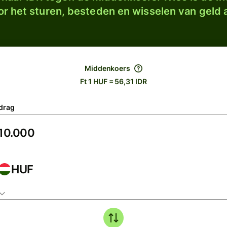
r het sturen, besteden en wisselen van geld a
Middenkoers
Ft 1 HUF = 56,31 IDR
drag
HUF