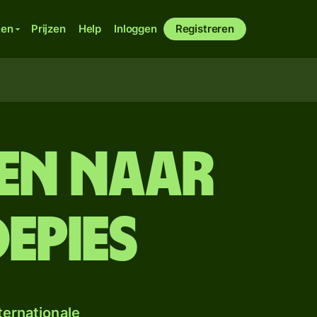
ken
Prijzen
Help
Inloggen
Registreren
en naar
epies
ternationale