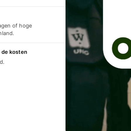
agen of hoge
nland.
p de kosten
d.