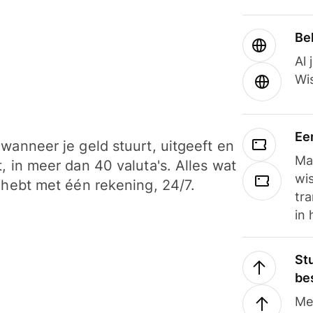
Be
Al 
Wi
Ee
wanneer je geld stuurt, uitgeeft en
Ma
, in meer dan 40 valuta's. Alles wat
wi
 hebt met één rekening, 24/7.
tra
in 
Stu
be
Me