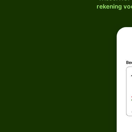
rekening voo
Be