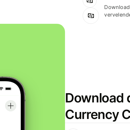
Downloade
vervelend
Download d
Currency C