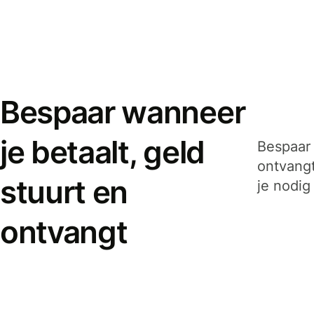
Bespaar wanneer
je betaalt, geld
Bespaar 
ontvangt
stuurt en
je nodig
ontvangt