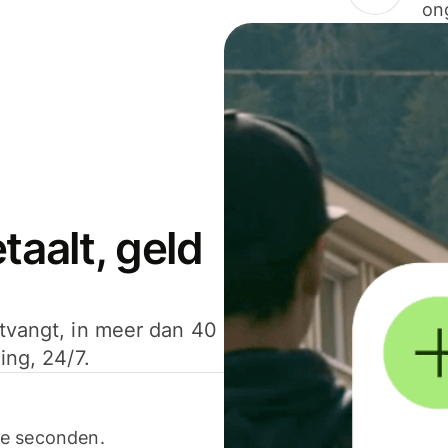
on
aalt, geld
ntvangt, in meer dan 40
ing, 24/7.
ele seconden.