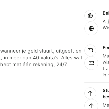
Be
Al 
Wi
Ee
wanneer je geld stuurt, uitgeeft en
Ma
, in meer dan 40 valuta's. Alles wat
wi
 hebt met één rekening, 24/7.
tra
in 
Stu
be
Me