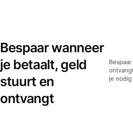
Bespaar wanneer
je betaalt, geld
Bespaar 
ontvangt
stuurt en
je nodig
ontvangt