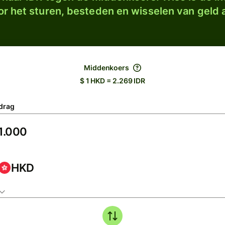
r het sturen, besteden en wisselen van geld a
Middenkoers
$ 1 HKD = 2.269 IDR
drag
HKD