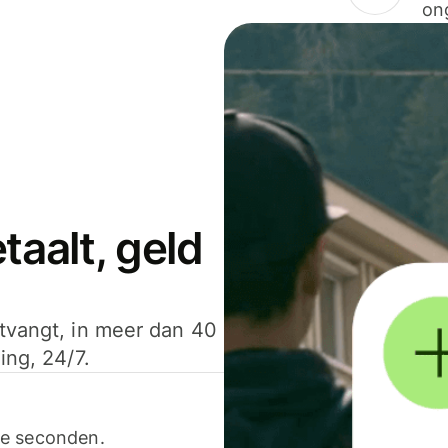
on
aalt, geld
ntvangt, in meer dan 40
ing, 24/7.
ele seconden.