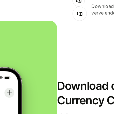
Downloade
vervelend
Download d
Currency C