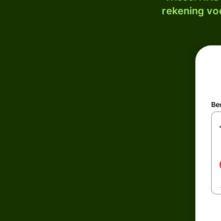
rekening voo
Be