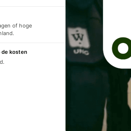
agen of hoge
nland.
p de kosten
d.