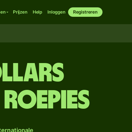
ken
Prijzen
Help
Inloggen
Registreren
llars
 roepies
ternationale