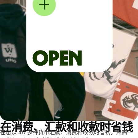
在消费、汇款和收款时省钱
在您以 40 多种货币汇款、消费和收款时省钱。只需一