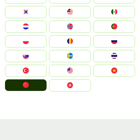
South Korea
Malay
Mexico
Nederland
Norge
Portugal
Polska
România
Россия
Slovensko
Ruoŧŧa
ไทย
Türkiye
United States
Vietnam
中国
中國香港特別行政區