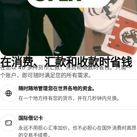
在消费、汇款和收款时省钱
在您以 40 多种货币汇款、消费和收款时省钱。只需一
个账户，即可随时满足您的所有需求。
随时随地管理您在世界各地的资金。
在一个地方持有您的货币，并在几秒钟内兑换。
国际借记卡
永远不用担心汇率加价，也不必担心在国外消费时高昂
的交易手续费。