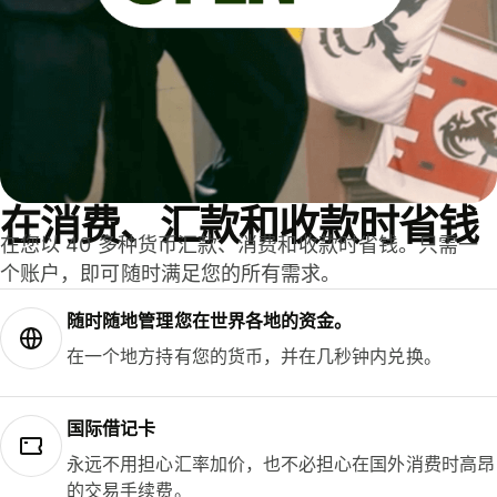
在消费、汇款和收款时省钱
在您以 40 多种货币汇款、消费和收款时省钱。只需一
个账户，即可随时满足您的所有需求。
随时随地管理您在世界各地的资金。
在一个地方持有您的货币，并在几秒钟内兑换。
国际借记卡
永远不用担心汇率加价，也不必担心在国外消费时高昂
的交易手续费。