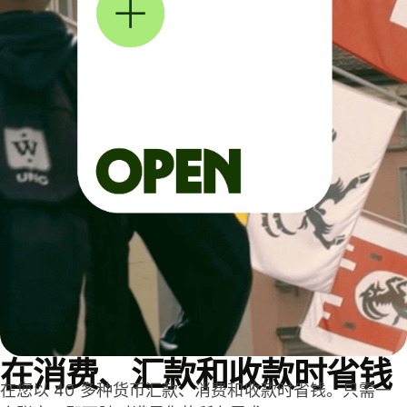
在消费、汇款和收款时省钱
在您以 40 多种货币汇款、消费和收款时省钱。只需一