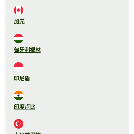
加元
匈牙利福林
印尼盾
印度卢比