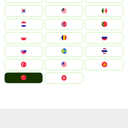
South Korea
Malay
Mexico
Nederland
Norge
Portugal
Polska
România
Россия
Slovensko
Ruoŧŧa
ไทย
Türkiye
United States
Vietnam
中国
中國香港特別行政區