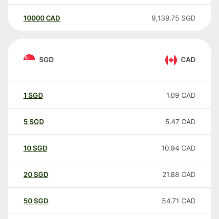
10000
CAD
9,139.75
SGD
SGD
CAD
1
SGD
1.09
CAD
5
SGD
5.47
CAD
10
SGD
10.94
CAD
20
SGD
21.88
CAD
50
SGD
54.71
CAD