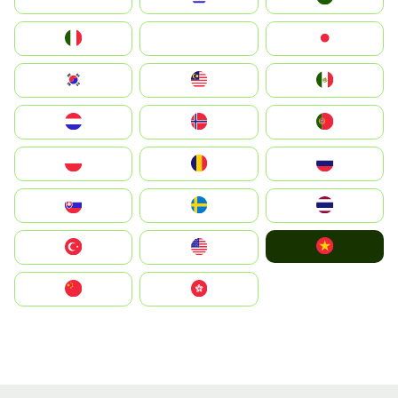
Italia
JA
Japan
South Korea
Malay
Mexico
Nederland
Norge
Portugal
Polska
România
Россия
Slovensko
Ruoŧŧa
ไทย
Vietnam
Türkiye
United States
中国
中國香港特別行政區