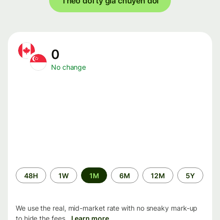
Theo dõi tỷ giá chuyển đổi
0
No change
Time
48H
1W
1M
6M
12M
5Y
period
We use the real, mid-market rate with no sneaky mark-up
to hide the fees.
Learn more