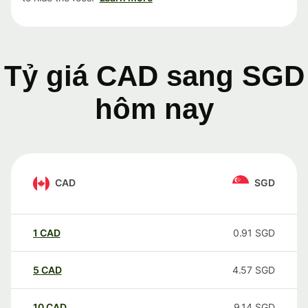
Tỷ giá CAD sang SGD
hôm nay
CAD
SGD
1
CAD
0.91
SGD
5
CAD
4.57
SGD
10
CAD
9.14
SGD