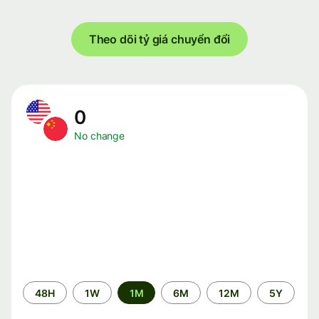
Theo dõi tỷ giá chuyển đổi
0
No change
Time
48H
1W
1M
6M
12M
5Y
period