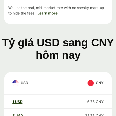
We use the real, mid-market rate with no sneaky mark-up
to hide the fees.
Learn more
Tỷ giá USD sang CNY
hôm nay
USD
CNY
1
USD
6.75
CNY
5
USD
33.73
CNY