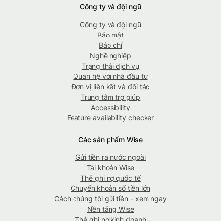
Công ty và đội ngũ
Công ty và đội ngũ
Bảo mật
Báo chí
Nghề nghiệp
Trạng thái dịch vụ
Quan hệ với nhà đầu tư
Đơn vị liên kết và đối tác
Trung tâm trợ giúp
Accessibility
Feature availability checker
Các sản phẩm Wise
Gửi tiền ra nước ngoài
Tài khoản Wise
Thẻ ghi nợ quốc tế
Chuyển khoản số tiền lớn
Cách chúng tôi gửi tiền - xem ngay
Nền tảng Wise
Thẻ ghi nợ kinh doanh