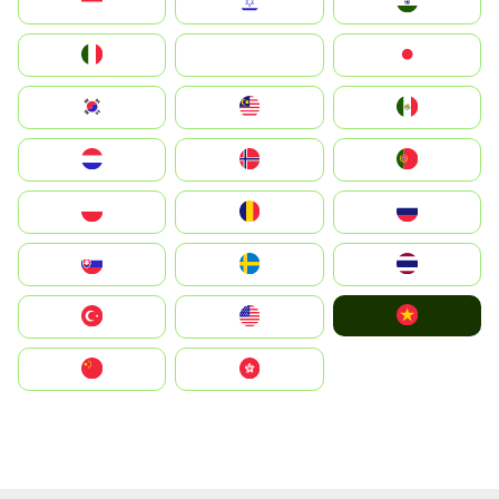
Indonesia
Israel
India
Italia
JA
Japan
South Korea
Malay
Mexico
Nederland
Norge
Portugal
Polska
România
Россия
Slovensko
Ruoŧŧa
ไทย
Vietnam
Türkiye
United States
中国
中國香港特別行政區