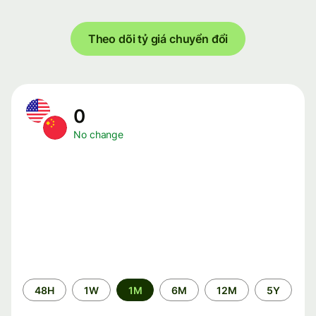
Theo dõi tỷ giá chuyển đổi
0
No change
Time
48H
1W
1M
6M
12M
5Y
period