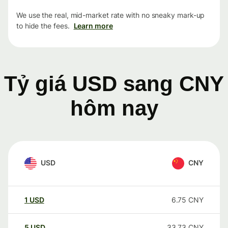
We use the real, mid-market rate with no sneaky mark-up
to hide the fees.
Learn more
Tỷ giá USD sang CNY
hôm nay
USD
CNY
1
USD
6.75
CNY
5
USD
33.73
CNY