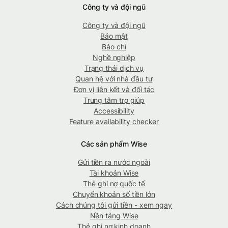
Công ty và đội ngũ
Công ty và đội ngũ
Bảo mật
Báo chí
Nghề nghiệp
Trạng thái dịch vụ
Quan hệ với nhà đầu tư
Đơn vị liên kết và đối tác
Trung tâm trợ giúp
Accessibility
Feature availability checker
Các sản phẩm Wise
Gửi tiền ra nước ngoài
Tài khoản Wise
Thẻ ghi nợ quốc tế
Chuyển khoản số tiền lớn
Cách chúng tôi gửi tiền - xem ngay
Nền tảng Wise
Thẻ ghi nợ kinh doanh