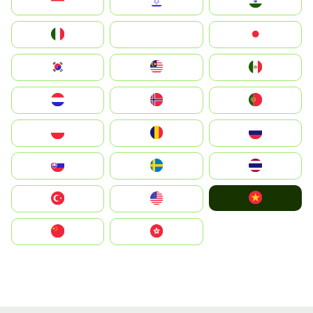
Indonesia
Israel
India
Italia
JA
Japan
South Korea
Malay
Mexico
Nederland
Norge
Portugal
Polska
România
Россия
Slovensko
Ruoŧŧa
ไทย
Vietnam
Türkiye
United States
中国
中國香港特別行政區