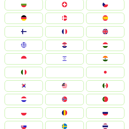
България
Switzerland
Czechia
Deutschland
Denmark
España
Suomi
France
United Kingdom
Greece
Hrvatska
Magyarország
Indonesia
Israel
India
Italia
JA
Japan
South Korea
Malay
Mexico
Nederland
Norge
Portugal
Polska
România
Россия
Slovensko
Ruoŧŧa
ไทย