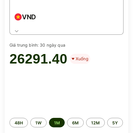
VND
Giá trung bình:
30 ngày qua
26291.40
Xuống
Time
48H
1W
1M
6M
12M
5Y
period