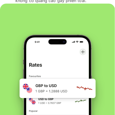
không có quảng cáo gây phiền toái.