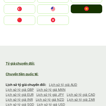
Vietnam
Türkiye
United States
中国
中國香港特別行政區
Tỷ giá chuyển đổi:
Chuyển tiền quốc tế:
Lịch sử tỷ giá chuyển đổi:
Lịch sử tỷ giá AUD
Lịch sử tỷ giá GBP
Lịch sử tỷ giá MXN
Lịch sử tỷ giá EUR
Lịch sử tỷ giá JPY
Lịch sử tỷ giá CAD
Lịch sử tỷ giá INR
Lịch sử tỷ giá NZD
Lịch sử tỷ giá ZAR
Lịch sử tỷ giá SGD
Lịch sử tỷ giá USD