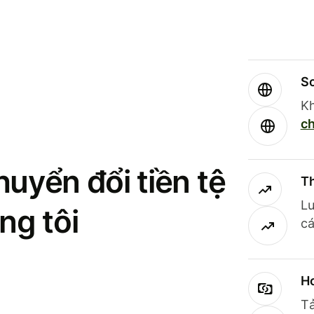
So
Kh
ch
uyển đổi tiền tệ
Th
Lư
ng tôi
cá
Ho
Tả