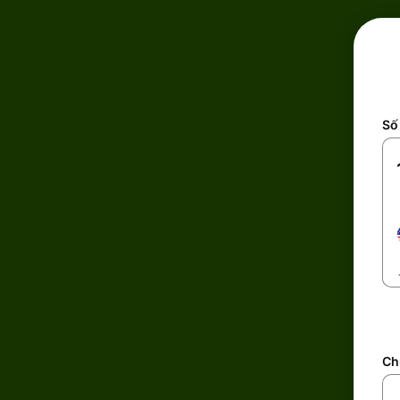
Số 
Ch