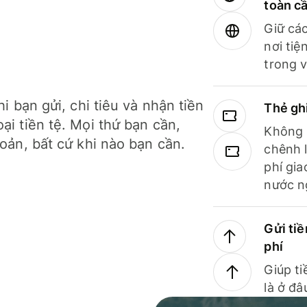
toàn c
Giữ các
nơi tiệ
trong v
hi bạn gửi, chi tiêu và nhận tiền
Thẻ gh
ại tiền tệ. Mọi thứ bạn cần,
Không b
hoản, bất cứ khi nào bạn cần.
chênh l
phí gia
nước n
Gửi tiề
phí
Giúp ti
là ở đâ