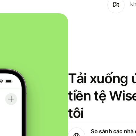
kh
Tải xuống 
tiền tệ Wi
tôi
So sánh các nhà 