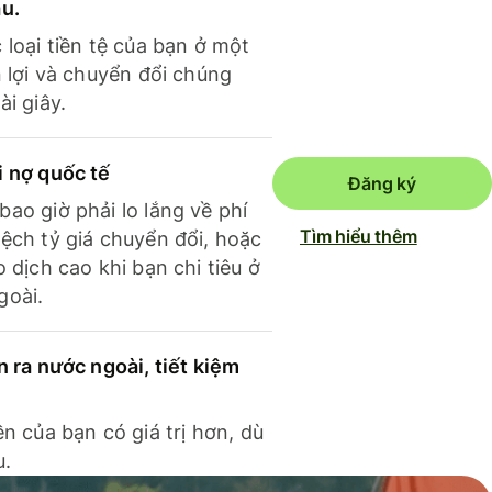
ầu.
 loại tiền tệ của bạn ở một
n lợi và chuyển đổi chúng
ài giây.
i nợ quốc tế
Đăng ký
ao giờ phải lo lắng về phí
Tìm hiểu thêm
ệch tỷ giá chuyển đổi, hoặc
o dịch cao khi bạn chi tiêu ở
goài.
n ra nước ngoài, tiết kiệm
ền của bạn có giá trị hơn, dù
u.