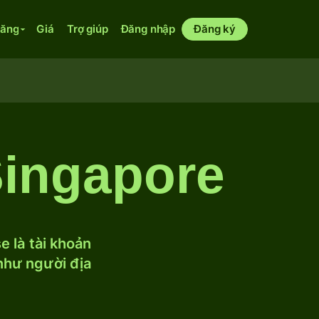
năng
Giá
Trợ giúp
Đăng nhập
Đăng ký
Singapore
 là tài khoản
 như người địa