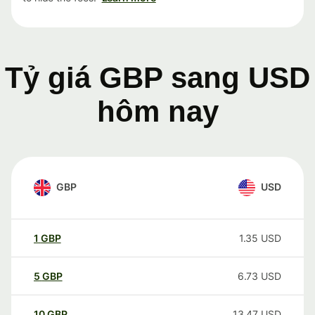
Tỷ giá GBP sang USD
hôm nay
GBP
USD
1
GBP
1.35
USD
5
GBP
6.73
USD
10
GBP
13.47
USD