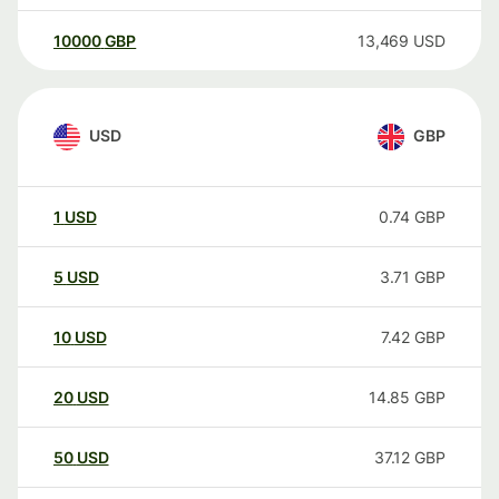
10000
GBP
13,469
USD
USD
GBP
1
USD
0.74
GBP
5
USD
3.71
GBP
10
USD
7.42
GBP
20
USD
14.85
GBP
50
USD
37.12
GBP