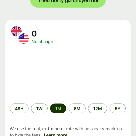
Theo dõi tỷ giá chuyển đổi
0
No change
Time
48H
1W
1M
6M
12M
5Y
period
We use the real, mid-market rate with no sneaky mark-up
to hide the fees.
Learn more