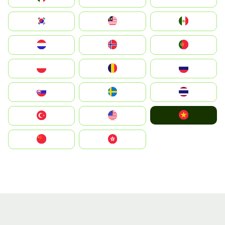
South Korea
Malay
Mexico
Nederland
Norge
Portugal
Polska
România
Россия
Slovensko
Ruoŧŧa
ไทย
Vietnam
Türkiye
United States
中国
中國香港特別行政區