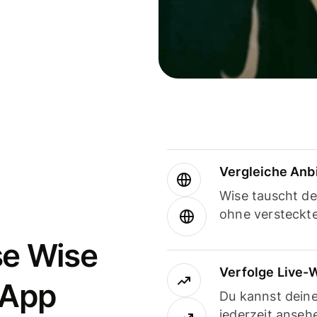
Vergleiche Anb
Wise tauscht d
ohne versteckt
se Wise
Verfolge Live-
-App
Du kannst dein
jederzeit anseh