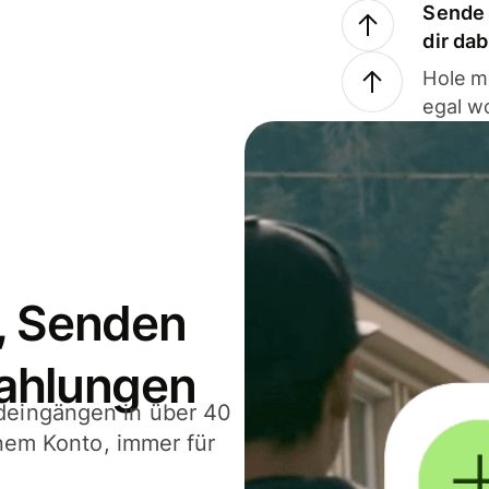
Sende 
dir da
Hole m
egal w
, Senden
ahlungen
deingängen in über 40
inem Konto, immer für