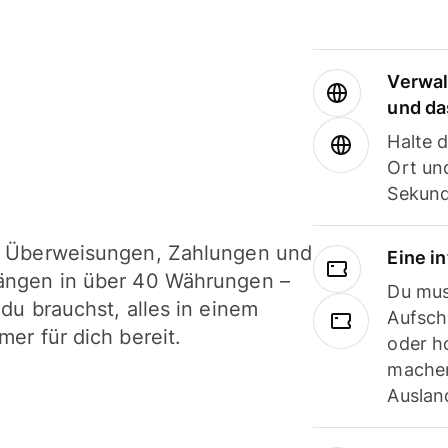
Verwal
und da
Halte 
Ort und
Sekund
i Überweisungen, Zahlungen und
Eine i
ängen in über 40 Währungen –
Du mus
 du brauchst, alles in einem
Aufsch
mer für dich bereit.
oder h
machen
Ausland