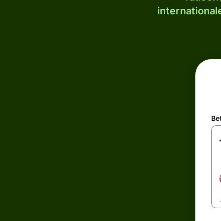
internationa
Be