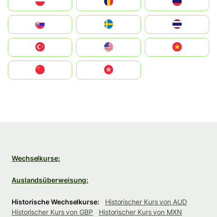
Polska
România
Россия
Slovensko
Ruoŧŧa
ไทย
Türkiye
United States
Vietnam
中国
中國香港特別行政區
Wechselkurse:
Auslandsüberweisung:
Historische Wechselkurse:
Historischer Kurs von AUD
Historischer Kurs von GBP
Historischer Kurs von MXN