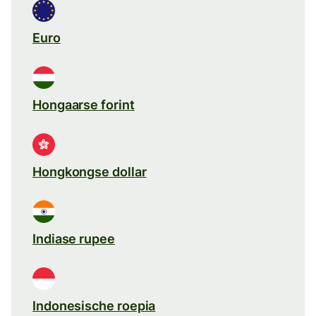
Euro
Hongaarse forint
Hongkongse dollar
Indiase rupee
Indonesische roepia