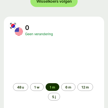
Wisselkoers volgen
0
Geen verandering
Periode
48 u
1 w
1 m
6 m
12 m
5 j