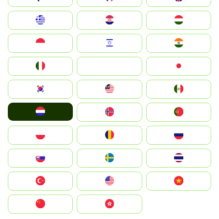
Greece
Hrvatska
Magyarország
Indonesia
Israel
India
Italia
JA
Japan
South Korea
Malay
Mexico
Nederland
Norge
Portugal
Polska
România
Россия
Slovensko
Ruoŧŧa
ไทย
Türkiye
United States
Vietnam
中国
中國香港特別行政區